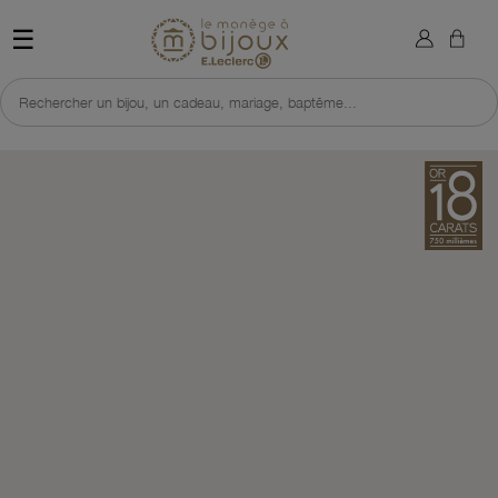
×
Sign in
Retour à l'accueil du site 
☰
You need to be logged in to save products in your wish list.
Rechercher un bijou, un cadeau, mariage, baptême...
Cancel
Sign in