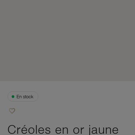
●
En stock
favorite_border
Ajouter à vos favoris
Créoles en or jaune