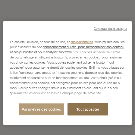
Continuer sans accepter
La société Devinlec, éditeur de ce site, et
ses partenaires
utilise(nt) des cookies
pour s'assurer du bon
fonctionnement du site, pour personnaliser son contenu
et ses publicités et pour analyser son trafic.
Vous pouvez accéder au centre
de paramétrage en utilisant le bouton “paramétrer les cookies” pour exprimer
vos choix sur les cookies. Vous pouvez également utiliser le bouton "tout
accepter" pour autoriser le dépôt de tous les cookies. Enfin, si vous cliquez sur
le lien "continuer sans accepter", nous ne pourrons déposer que des cookies
strictement nécessaires au bon fonctionnement du site. Votre choix (refus ou
consentement des cookies) est enregistré pour ce site pour une durée de 6
mois. Vous pouvez changer d'avis à tout moment en cliquant sur le bouton
"paramétrer les cookies" en bas de chaque page de notre site.
Paramètres des cookies
Tout accepter