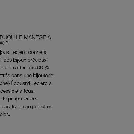
BIJOU LE MANÈGE À
® ?
joux Leclerc donne à
rir des bijoux précieux
s de constater que 66 %
ntrés dans une bijouterie
ichel-Édouard Leclerc a
ccessible à tous.
s de proposer des
8 carats, en argent et en
bles.