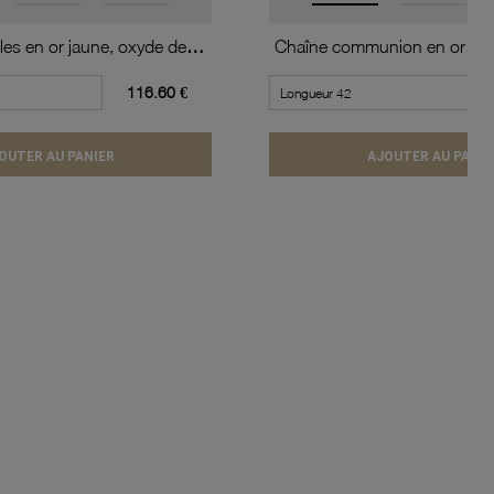
Boucles d'oreilles en or jaune, oxyde de zirconium (moyen modèle).
116.60 €
OUTER AU PANIER
AJOUTER AU PANIE