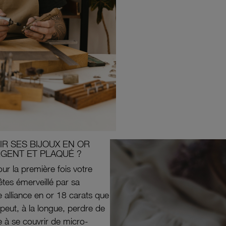
R SES BIJOUX EN OR
RGENT ET PLAQUÉ ?
ur la première fois votre
êtes émerveillé par sa
e alliance en or 18 carats que
peut, à la longue, perdre de
e à se couvrir de micro-