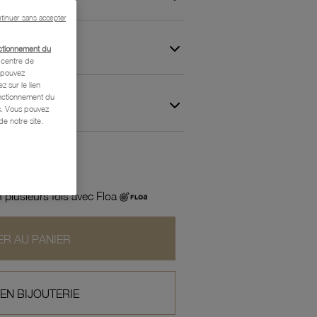
tinuer sans accepter
ctionnement du
centre de
s pouvez
z sur le lien
onctionnement du
 et Garantie
is. Vous pouvez
e notre site.
 plusieurs fois avec Floa
R AU PANIER
 EN BIJOUTERIE