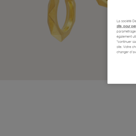
La société De
site, pour pe
paramétrage e
également uti
"continuer s
site. Votre c
changer d'av