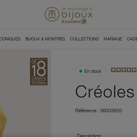
Si
Retour à l'accueil du
You
ICONIQUES
BIJOUX & MONTRES
COLLECTIONS
MARIAGE
CAD
●
En stock
Créoles
Référence :
36003920
Description