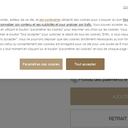
Con
Caractéristiques détaillées
vinlec, éditeur de ce site, et
ses partenaires
utilise(nt) des cookies pour s'assurer du bon
fon
rsonnaliser son contenu et ses publicités et pour analyser son trafic.
Vous pouvez accéder au 
n utilisant le bouton “paramétrer les cookies” pour exprimer vos choix sur les cookies. Vou
liser le bouton "tout accepter" pour autoriser le dépôt de tous les cookies. Enfin, si vous clique
ans accepter", nous ne pourrons déposer que des cookies strictement nécessaires au bon f
Paiement, Livraison, Retours
hoix (refus ou consentement des cookies) est enregistré pour ce site pour une durée de 6 mo
is à tout moment en cliquant sur le bouton "paramétrer les cookies" en bas de chaque page d
218
Paramètres des cookies
Tout accepter
,60 €
Profitez des paiements en
AJOUTE
RETRAIT