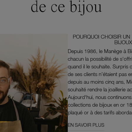
de ce bijou
POURQUOI CHOISIR UN 
BIJOUX
Depuis 1986, le Manège à Bi
chacun la possibilité de s'off
quand il le souhaite. Surpri
de ses clients n’étaient pas e
depuis au moins cinq ans, M
souhaité rendre la joaillerie a
Aujourd'hui, nous continuon
collections de bijoux en or 1
plaqué or à des tarifs aborda
EN SAVOIR PLUS