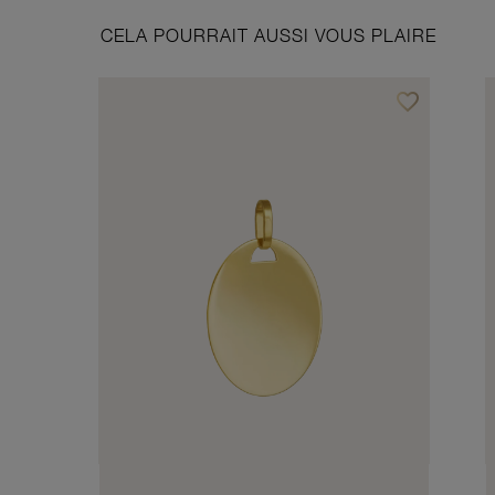
CELA POURRAIT AUSSI VOUS PLAIRE
favorite_border
Ajouter à vos f