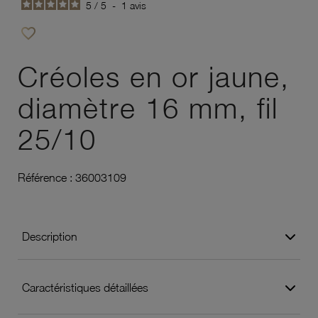
5
/
5
-
1
avis
favorite_border
Ajouter à vos favoris
Créoles en or jaune,
diamètre 16 mm, fil
25/10
Référence :
36003109
Description
Caractéristiques détaillées