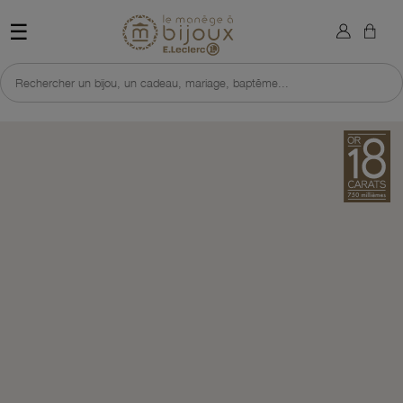
×
Sign in
Retour à l'accueil du site 
☰
You need to be logged in to save products in your wish list.
Rechercher un bijou, un cadeau, mariage, baptême...
Cancel
Sign in