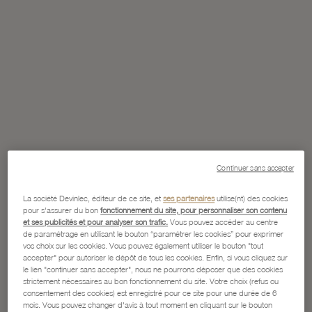
Continuer sans accepter
La société Devinlec, éditeur de ce site, et
ses partenaires
utilise(nt) des cookies
pour s'assurer du bon
fonctionnement du site, pour personnaliser son contenu
et ses publicités et pour analyser son trafic.
Vous pouvez accéder au centre
de paramétrage en utilisant le bouton “paramétrer les cookies” pour exprimer
vos choix sur les cookies. Vous pouvez également utiliser le bouton "tout
accepter" pour autoriser le dépôt de tous les cookies. Enfin, si vous cliquez sur
le lien "continuer sans accepter", nous ne pourrons déposer que des cookies
strictement nécessaires au bon fonctionnement du site. Votre choix (refus ou
consentement des cookies) est enregistré pour ce site pour une durée de 6
mois. Vous pouvez changer d'avis à tout moment en cliquant sur le bouton