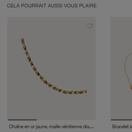
CELA POURRAIT AUSSI VOUS PLAIRE
favorite_border
Ajouter à vos favoris
Chaîne en or jaune, maille vénitienne diamantée et torsadée
Bracelet i