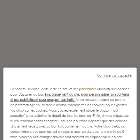
Continuer sans accepter
La société Devinlec, éditeur de ce site, et
ses partenaires
utilise(nt) des cookies
pour s'assurer du bon
fonctionnement du site, pour personnaliser son contenu
et ses publicités et pour analyser son trafic.
Vous pouvez accéder au centre
de paramétrage en utilisant le bouton “paramétrer les cookies” pour exprimer
vos choix sur les cookies. Vous pouvez également utiliser le bouton "tout
accepter" pour autoriser le dépôt de tous les cookies. Enfin, si vous cliquez sur
le lien "continuer sans accepter", nous ne pourrons déposer que des cookies
strictement nécessaires au bon fonctionnement du site. Votre choix (refus ou
consentement des cookies) est enregistré pour ce site pour une durée de 6
mois. Vous pouvez changer d'avis à tout moment en cliquant sur le bouton