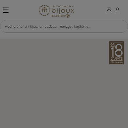
×
Sign in
Retour à l'accueil du site 
☰
You need to be logged in to save products in your wish list.
Rechercher un bijou, un cadeau, mariage, baptême...
Cancel
Sign in