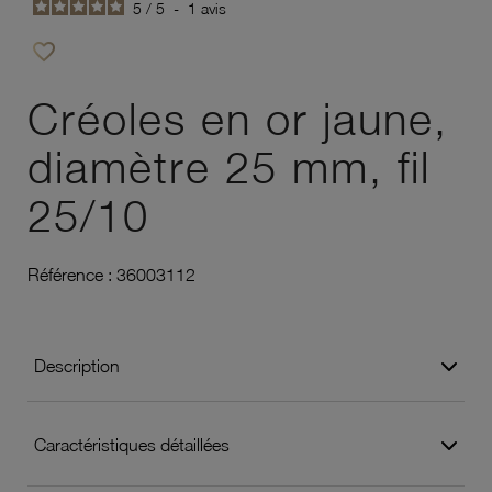
5
/
5
-
1
avis
favorite_border
Ajouter à vos favoris
Créoles en or jaune,
diamètre 25 mm, fil
25/10
Référence :
36003112
Description
Caractéristiques détaillées