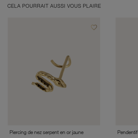
CELA POURRAIT AUSSI VOUS PLAIRE
favorite_border
Ajouter à vos favoris
Piercing de nez serpent en or jaune
Pendentif