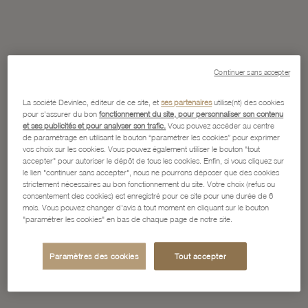
Continuer sans accepter
La société Devinlec, éditeur de ce site, et
ses partenaires
utilise(nt) des cookies
pour s'assurer du bon
fonctionnement du site, pour personnaliser son contenu
et ses publicités et pour analyser son trafic.
Vous pouvez accéder au centre
de paramétrage en utilisant le bouton “paramétrer les cookies” pour exprimer
vos choix sur les cookies. Vous pouvez également utiliser le bouton "tout
accepter" pour autoriser le dépôt de tous les cookies. Enfin, si vous cliquez sur
le lien "continuer sans accepter", nous ne pourrons déposer que des cookies
strictement nécessaires au bon fonctionnement du site. Votre choix (refus ou
consentement des cookies) est enregistré pour ce site pour une durée de 6
mois. Vous pouvez changer d'avis à tout moment en cliquant sur le bouton
"paramétrer les cookies" en bas de chaque page de notre site.
Paramètres des cookies
Tout accepter