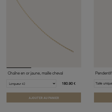
Chaîne en or jaune, maille cheval
Pendentif
180.90 €
Taille uniqu
AJOUTER AU PANIER