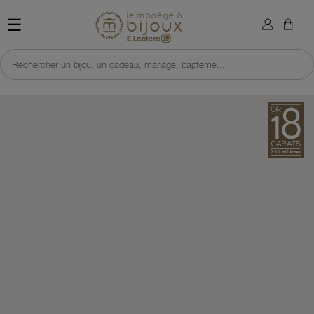
×
Sign in
Retour à l'accueil du site 
☰
You need to be logged in to save products in your wish list.
Rechercher un bijou, un cadeau, mariage, baptême...
Cancel
Sign in