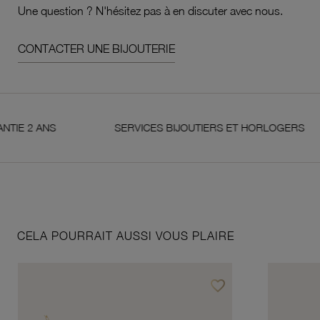
Une question ? N'hésitez pas à en discuter avec nous.
CONTACTER UNE BIJOUTERIE
 ANS
SERVICES BIJOUTIERS ET HORLOGERS
CELA POURRAIT AUSSI VOUS PLAIRE
favorite_border
Ajouter à vos favoris