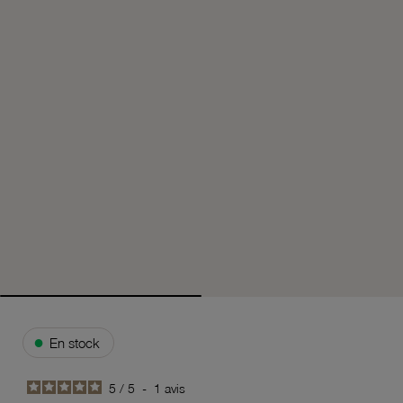
●
En stock
5
/
5
-
1
avis