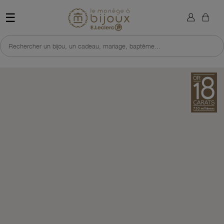
×
Sign in
Retour à l'accueil du site 
☰
You need to be logged in to save products in your wish list.
Rechercher un bijou, un cadeau, mariage, baptême...
Cancel
Sign in