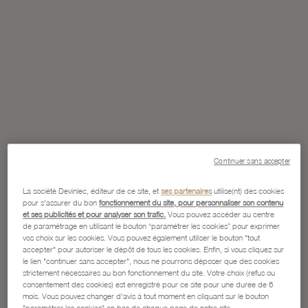
Continuer sans accepter
La société Devinlec, éditeur de ce site, et
ses partenaires
utilise(nt) des cookies
pour s'assurer du bon
fonctionnement du site, pour personnaliser son contenu
et ses publicités et pour analyser son trafic.
Vous pouvez accéder au centre
de paramétrage en utilisant le bouton “paramétrer les cookies” pour exprimer
vos choix sur les cookies. Vous pouvez également utiliser le bouton "tout
accepter" pour autoriser le dépôt de tous les cookies. Enfin, si vous cliquez sur
le lien "continuer sans accepter", nous ne pourrons déposer que des cookies
strictement nécessaires au bon fonctionnement du site. Votre choix (refus ou
consentement des cookies) est enregistré pour ce site pour une durée de 6
mois. Vous pouvez changer d'avis à tout moment en cliquant sur le bouton
"paramétrer les cookies" en bas de chaque page de notre site.