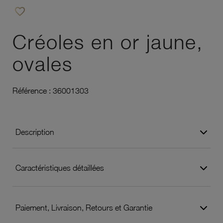
favorite_border
Ajouter à vos favoris
Créoles en or jaune,
ovales
Référence :
36001303
Description
Caractéristiques détaillées
Paiement, Livraison, Retours et Garantie