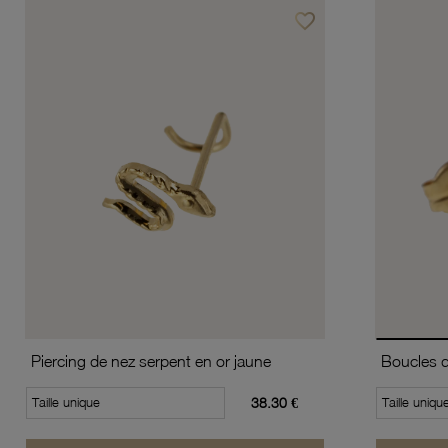
favorite_border
Ajouter à vos favoris
Piercing de nez serpent en or jaune
Taille unique
38.30 €
Taille uniqu