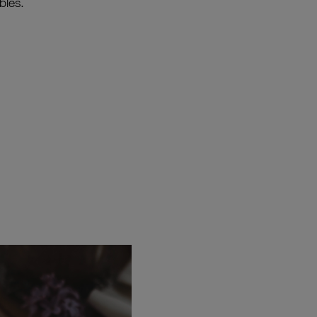
bles.