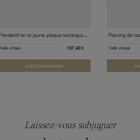
Pendentif en or jaune, plaque rectangulaire
Piercing de ne
Taille unique
137.40 €
Taille unique
AJOUTER AU PANIER
AJ
Laissez-vous subjuguer