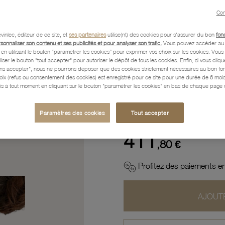
Con
Description
vinlec, éditeur de ce site, et
ses partenaires
utilise(nt) des cookies pour s'assurer du bon
fon
rsonnaliser son contenu et ses publicités et pour analyser son trafic.
Vous pouvez accéder au 
n utilisant le bouton “paramétrer les cookies” pour exprimer vos choix sur les cookies. Vou
Caractéristiques détaillées
liser le bouton "tout accepter" pour autoriser le dépôt de tous les cookies. Enfin, si vous clique
ans accepter", nous ne pourrons déposer que des cookies strictement nécessaires au bon f
hoix (refus ou consentement des cookies) est enregistré pour ce site pour une durée de 6 mo
is à tout moment en cliquant sur le bouton "paramétrer les cookies" en bas de chaque page d
Paiement, Livraison, Retours
Paramètres des cookies
Tout accepter
411
,80 €
Profitez des paiements en
AJOUTE