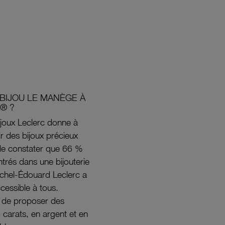
BIJOU LE MANÈGE À
® ?
joux Leclerc donne à
rir des bijoux précieux
s de constater que 66 %
ntrés dans une bijouterie
ichel-Édouard Leclerc a
ccessible à tous.
s de proposer des
8 carats, en argent et en