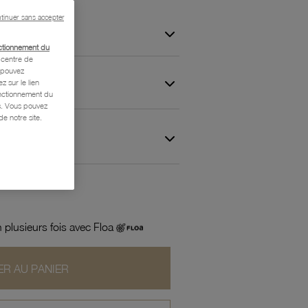
tinuer sans accepter
ctionnement du
centre de
s pouvez
z sur le lien
onctionnement du
is. Vous pouvez
e notre site.
 et Garantie
 plusieurs fois avec Floa
R AU PANIER