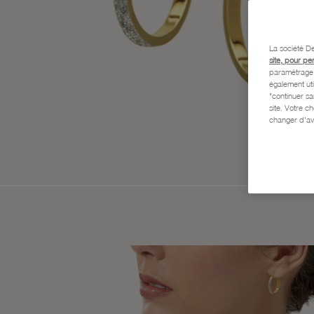
La société De
site, pour pe
paramétrage e
également uti
"continuer s
site. Votre c
changer d'av