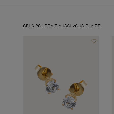
CELA POURRAIT AUSSI VOUS PLAIRE
favorite_border
Ajouter à vos f