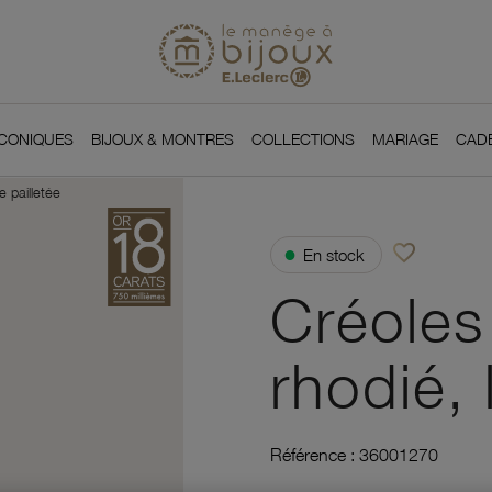
Si
Retour à l'accueil du
You
ICONIQUES
BIJOUX & MONTRES
COLLECTIONS
MARIAGE
CAD
e pailletée
favorite_border
●
En stock
Ajouter à vos f
Créoles
rhodié, 
Référence :
36001270