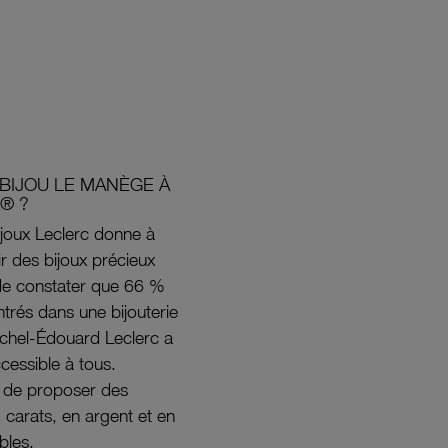
BIJOU LE MANÈGE À
® ?
joux Leclerc donne à
rir des bijoux précieux
s de constater que 66 %
ntrés dans une bijouterie
ichel-Édouard Leclerc a
ccessible à tous.
s de proposer des
8 carats, en argent et en
bles.