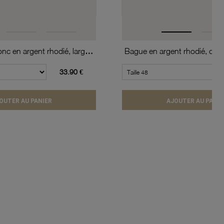
Alliance demi jonc en argent rhodié, largeur 4mm
Bague en argent rhodié, coeu
33.90 €
OUTER AU PANIER
AJOUTER AU PANIE