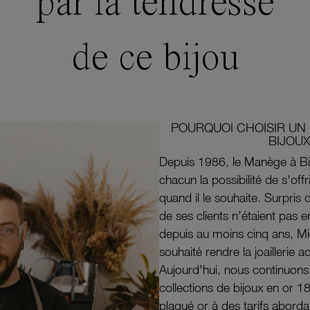
par la tendresse
de ce bijou
POURQUOI CHOISIR UN 
BIJOUX
Depuis 1986, le Manège à Bi
chacun la possibilité de s'off
quand il le souhaite. Surpri
de ses clients n’étaient pas e
depuis au moins cinq ans, M
souhaité rendre la joaillerie a
Aujourd'hui, nous continuon
collections de bijoux en or 1
plaqué or à des tarifs aborda