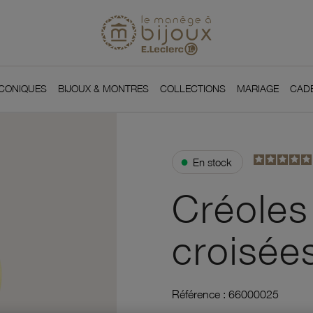
Si
Retour à l'accueil du
You
ICONIQUES
BIJOUX & MONTRES
COLLECTIONS
MARIAGE
CAD
●
En stock
Créoles
croisée
Référence :
66000025