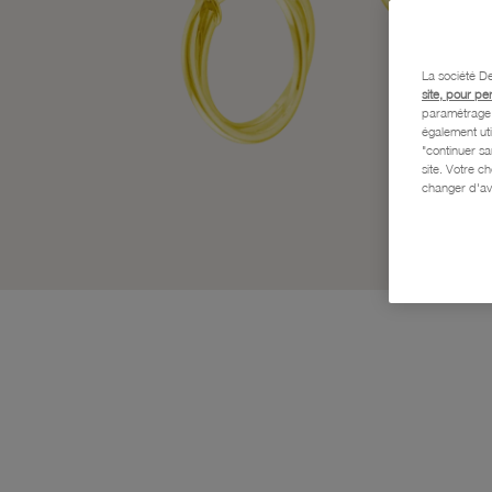
La société De
site, pour pe
paramétrage e
également uti
"continuer s
site. Votre c
changer d'av