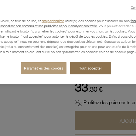
Con
Description
vinlec, éditeur de ce site, et
ses partenaires
utilise(nt) des cookies pour s'assurer du bon
fon
rsonnaliser son contenu et ses publicités et pour analyser son trafic.
Vous pouvez accéder au 
n utilisant le bouton “paramétrer les cookies” pour exprimer vos choix sur les cookies. Vou
liser le bouton "tout accepter" pour autoriser le dépôt de tous les cookies. Enfin, si vous clique
Caractéristiques détaillées
ans accepter", nous ne pourrons déposer que des cookies strictement nécessaires au bon f
hoix (refus ou consentement des cookies) est enregistré pour ce site pour une durée de 6 mo
is à tout moment en cliquant sur le bouton "paramétrer les cookies" en bas de chaque page d
Paiement, Livraison, Retours
Paramètres des cookies
Tout accepter
33
,30 €
Profitez des paiements en
AJOUTE