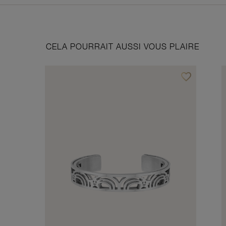
CELA POURRAIT AUSSI VOUS PLAIRE
favorite_border
Ajouter à vos f