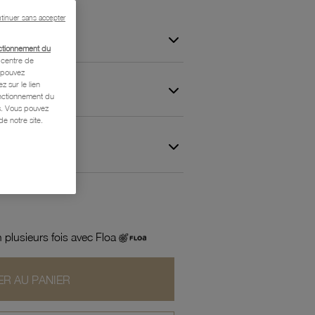
tinuer sans accepter
ctionnement du
centre de
s pouvez
z sur le lien
onctionnement du
is. Vous pouvez
e notre site.
 et Garantie
 plusieurs fois avec Floa
R AU PANIER