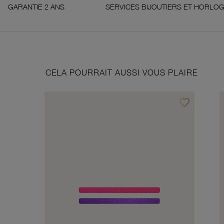
2 ANS
SERVICES BIJOUTIERS ET HORLOGERS
CELA POURRAIT AUSSI VOUS PLAIRE
favorite_border
Ajouter à vos f