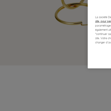
La société De
site, pour pe
paramétrage e
également uti
"continuer s
site. Votre c
changer d'av