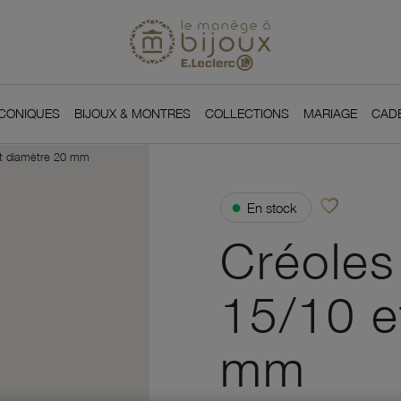
Si
Retour à l'accueil du
You
ICONIQUES
BIJOUX & MONTRES
COLLECTIONS
MARIAGE
CAD
 et diamètre 20 mm
favorite_border
●
En stock
Ajouter à vos f
Créoles 
15/10 e
mm