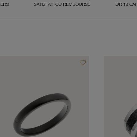
SATISFAIT OU REMBOURSÉ
OR 18 CARATS 750 MILL
favorite_border
avoris
Ajouter à vos favoris