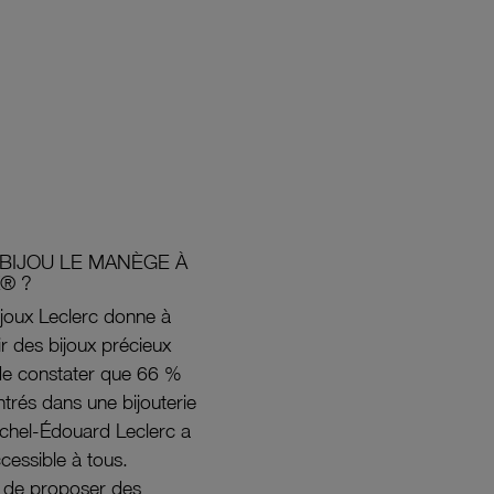
BIJOU LE MANÈGE À
® ?
joux Leclerc donne à
rir des bijoux précieux
s de constater que 66 %
ntrés dans une bijouterie
ichel-Édouard Leclerc a
ccessible à tous.
s de proposer des