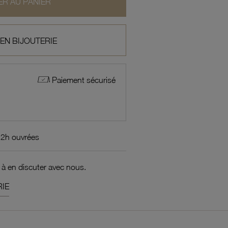
R AU PANIER
 EN BIJOUTERIE
Paiement sécurisé
72h ouvrées
 à en discuter avec nous.
IE