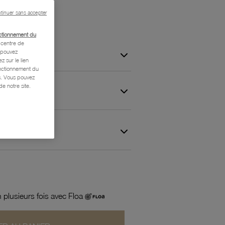
tinuer sans accepter
ctionnement du
centre de
s pouvez
z sur le lien
onctionnement du
is. Vous pouvez
e notre site.
 et Garantie
 plusieurs fois avec Floa