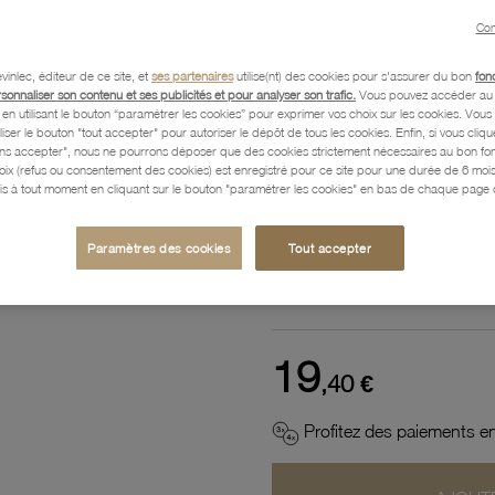
Référence :
66001049
Con
vinlec, éditeur de ce site, et
ses partenaires
utilise(nt) des cookies pour s'assurer du bon
fon
rsonnaliser son contenu et ses publicités et pour analyser son trafic.
Vous pouvez accéder au 
n utilisant le bouton “paramétrer les cookies” pour exprimer vos choix sur les cookies. Vou
Description
liser le bouton "tout accepter" pour autoriser le dépôt de tous les cookies. Enfin, si vous clique
ans accepter", nous ne pourrons déposer que des cookies strictement nécessaires au bon f
hoix (refus ou consentement des cookies) est enregistré pour ce site pour une durée de 6 mo
is à tout moment en cliquant sur le bouton "paramétrer les cookies" en bas de chaque page d
Caractéristiques détaillées
Paramètres des cookies
Tout accepter
Paiement, Livraison, Retours
19
,40 €
Profitez des paiements en