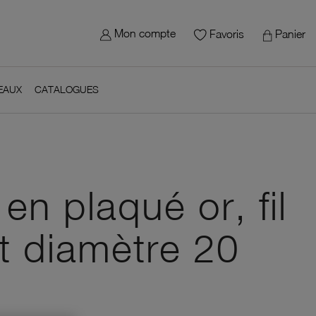
×
gn in
 site - Le Manège à Bijoux
Mon compte
Panier
Favoris
 need to be logged in to save products in your wish list.
EAUX
CATALOGUES
Cancel
Sign in
avoris
en plaqué or, fil
t diamètre 20