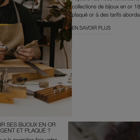
collections de bijoux en or 1
plaqué or à des tarifs aborda
EN SAVOIR PLUS
R SES BIJOUX EN OR
RGENT ET PLAQUÉ ?
ur la première fois votre