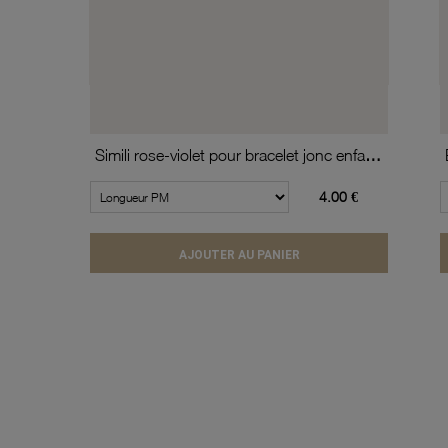
Simili rose-violet pour bracelet jonc enfant Méli Versa, 10mm
4.00 €
AJOUTER AU PANIER