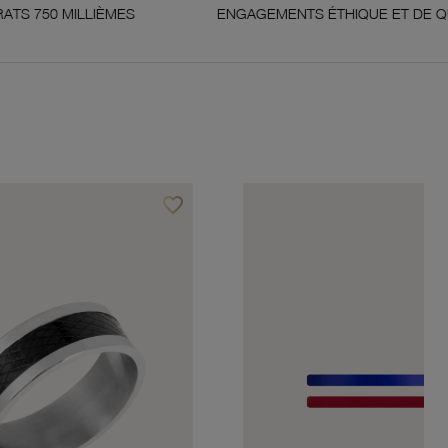
IÈMES
ENGAGEMENTS ÉTHIQUE ET DE QUALITÉ
favorite_border
Ajouter à vos favoris