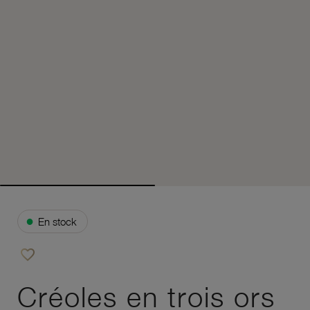
●
En stock
favorite_border
Ajouter à vos favoris
Créoles en trois ors