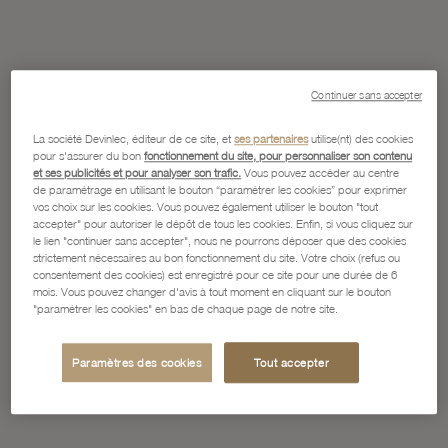
Continuer sans accepter
La société Devinlec, éditeur de ce site, et
ses partenaires
utilise(nt) des cookies
pour s'assurer du bon
fonctionnement du site, pour personnaliser son contenu
et ses publicités et pour analyser son trafic.
Vous pouvez accéder au centre
de paramétrage en utilisant le bouton “paramétrer les cookies” pour exprimer
vos choix sur les cookies. Vous pouvez également utiliser le bouton "tout
accepter" pour autoriser le dépôt de tous les cookies. Enfin, si vous cliquez sur
le lien "continuer sans accepter", nous ne pourrons déposer que des cookies
strictement nécessaires au bon fonctionnement du site. Votre choix (refus ou
consentement des cookies) est enregistré pour ce site pour une durée de 6
mois. Vous pouvez changer d'avis à tout moment en cliquant sur le bouton
"paramétrer les cookies" en bas de chaque page de notre site.
Paramètres des cookies
Tout accepter