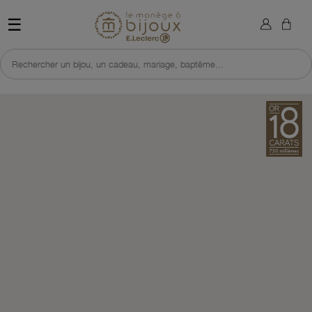
×
Sign in
Retour à l'accueil du site 
☰
You need to be logged in to save products in your wish list.
Rechercher un bijou, un cadeau, mariage, baptême...
Cancel
Sign in