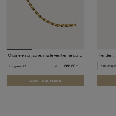
Chaîne en or jaune, maille vénitienne diamantée et torsadée
Pendentif
263.30 €
Taille uniqu
AJOUTER AU PANIER