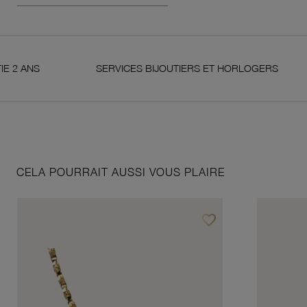
NS
SERVICES BIJOUTIERS ET HORLOGERS
CELA POURRAIT AUSSI VOUS PLAIRE
favorite_border
Ajouter à vos favoris