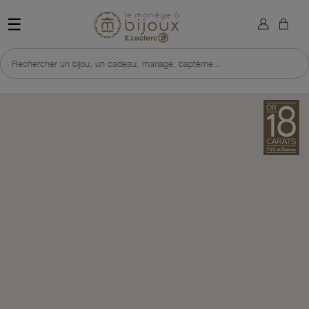
×
Sign in
Retour à l'accueil du site 
☰
You need to be logged in to save products in your wish list.
Rechercher un bijou, un cadeau, mariage, baptême...
Cancel
Sign in