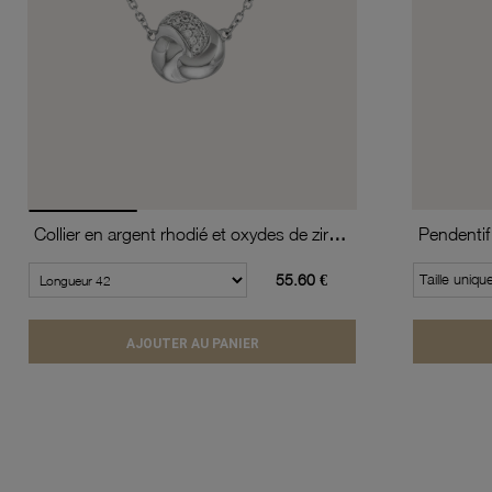
Collier en argent rhodié et oxydes de zirconium
Pendentif
55.60 €
Taille uniqu
AJOUTER AU PANIER