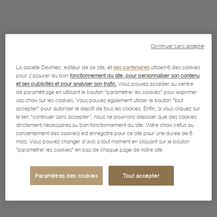
Continuer sans accepter
La société Devinlec, éditeur de ce site, et
ses partenaires
utilise(nt) des cookies
pour s'assurer du bon
fonctionnement du site, pour personnaliser son contenu
et ses publicités et pour analyser son trafic.
Vous pouvez accéder au centre
de paramétrage en utilisant le bouton “paramétrer les cookies” pour exprimer
vos choix sur les cookies. Vous pouvez également utiliser le bouton "tout
accepter" pour autoriser le dépôt de tous les cookies. Enfin, si vous cliquez sur
le lien "continuer sans accepter", nous ne pourrons déposer que des cookies
strictement nécessaires au bon fonctionnement du site. Votre choix (refus ou
consentement des cookies) est enregistré pour ce site pour une durée de 6
mois. Vous pouvez changer d'avis à tout moment en cliquant sur le bouton
"paramétrer les cookies" en bas de chaque page de notre site.
Paramètres des cookies
Tout accepter