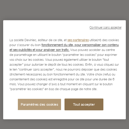
Continuer sans accepter
La société Devinlec, éditeur de ce site, et
ses partenaires
utilise(nt) des cookies
pour s'assurer du bon
fonctionnement du site, pour personnaliser son contenu
et ses publicités et pour analyser son trafic.
Vous pouvez accéder au centre
de paramétrage en utilisant le bouton “paramétrer les cookies” pour exprimer
vos choix sur les cookies. Vous pouvez également utiliser le bouton "tout
accepter" pour autoriser le dépôt de tous les cookies. Enfin, si vous cliquez sur
le lien "continuer sans accepter", nous ne pourrons déposer que des cookies
strictement nécessaires au bon fonctionnement du site. Votre choix (refus ou
consentement des cookies) est enregistré pour ce site pour une durée de 6
mois. Vous pouvez changer d'avis à tout moment en cliquant sur le bouton
"paramétrer les cookies" en bas de chaque page de notre site.
Paramètres des cookies
Tout accepter