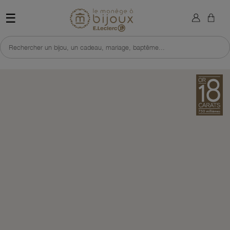
×
Sign in
Retour à l'accueil du site 
☰
You need to be logged in to save products in your wish list.
Rechercher un bijou, un cadeau, mariage, baptême...
Cancel
Sign in