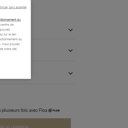
tinuer sans accepter
ctionnement du
centre de
s pouvez
z sur le lien
onctionnement du
is. Vous pouvez
e notre site.
 et Garantie
 plusieurs fois avec Floa
R AU PANIER