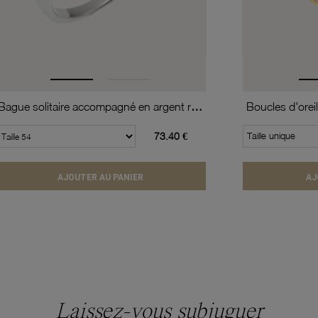
Bague solitaire accompagné en argent rhodié, oxydes de zirconium
Boucles d'oreil
73.40 €
Taille unique
AJOUTER AU PANIER
AJ
Laissez-vous subjuguer