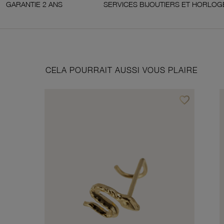
 ANS
SERVICES BIJOUTIERS ET HORLOGERS
CELA POURRAIT AUSSI VOUS PLAIRE
favorite_border
Ajouter à vos f