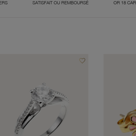
SATISFAIT OU REMBOURSÉ
OR 18 CARATS 750 MILL
favorite_border
avoris
Ajouter à vos favoris