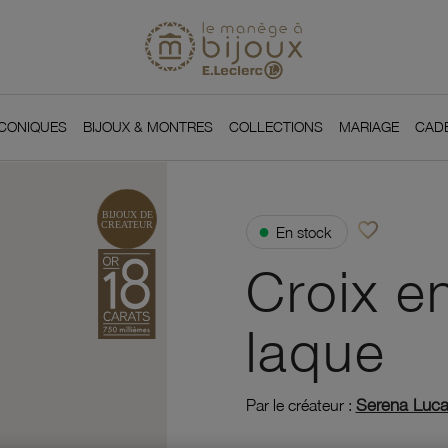
Si
Retour à l'accueil du
You
ICONIQUES
BIJOUX & MONTRES
COLLECTIONS
MARIAGE
CAD
favorite_border
●
En stock
Ajouter à vos f
Croix en
laque
Serena Luca
Par le créateur :