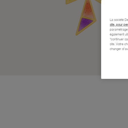
La société De
site, pour pe
paramétrage e
également uti
"continuer s
site. Votre c
changer d'av