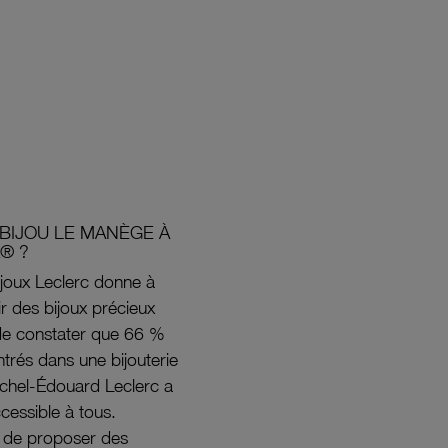
BIJOU LE MANÈGE À
® ?
joux Leclerc donne à
rir des bijoux précieux
s de constater que 66 %
ntrés dans une bijouterie
ichel-Édouard Leclerc a
ccessible à tous.
s de proposer des