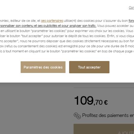
Référence :
34000075
Con
vinlec, éditeur de ce site, et
ses partenaires
utilise(nt) des cookies pour s'assurer du bon
fon
rsonnaliser son contenu et ses publicités et pour analyser son trafic.
Vous pouvez accéder au 
Description
n utilisant le bouton “paramétrer les cookies” pour exprimer vos choix sur les cookies. Vou
liser le bouton "tout accepter" pour autoriser le dépôt de tous les cookies. Enfin, si vous clique
ans accepter", nous ne pourrons déposer que des cookies strictement nécessaires au bon f
hoix (refus ou consentement des cookies) est enregistré pour ce site pour une durée de 6 mo
is à tout moment en cliquant sur le bouton "paramétrer les cookies" en bas de chaque page d
Caractéristiques détaillées
Paramètres des cookies
Tout accepter
Paiement, Livraison, Retours
109
,70 €
Profitez des paiements en
AJOUTE