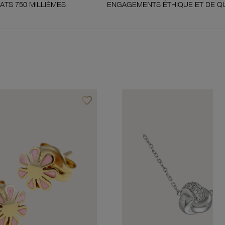
IÈMES
ENGAGEMENTS ÉTHIQUE ET DE QUALITÉ
favorite_border
Ajouter à vos favoris