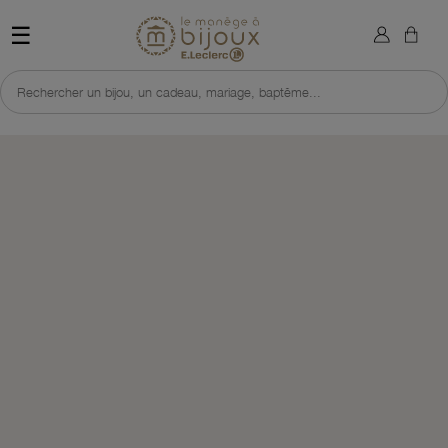
×
Sign in
Retour à l'accueil du site 
☰
You need to be logged in to save products in your wish list.
Rechercher un bijou, un cadeau, mariage, baptême...
Cancel
Sign in