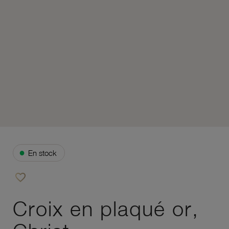
●
En stock
favorite_border
Ajouter à vos favoris
Croix en plaqué or,