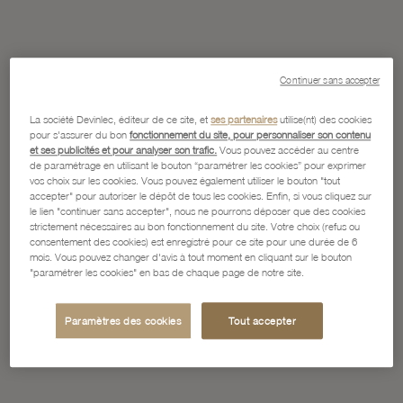
Continuer sans accepter
La société Devinlec, éditeur de ce site, et
ses partenaires
utilise(nt) des cookies
pour s'assurer du bon
fonctionnement du site, pour personnaliser son contenu
et ses publicités et pour analyser son trafic.
Vous pouvez accéder au centre
de paramétrage en utilisant le bouton “paramétrer les cookies” pour exprimer
vos choix sur les cookies. Vous pouvez également utiliser le bouton "tout
accepter" pour autoriser le dépôt de tous les cookies. Enfin, si vous cliquez sur
le lien "continuer sans accepter", nous ne pourrons déposer que des cookies
strictement nécessaires au bon fonctionnement du site. Votre choix (refus ou
consentement des cookies) est enregistré pour ce site pour une durée de 6
mois. Vous pouvez changer d'avis à tout moment en cliquant sur le bouton
"paramétrer les cookies" en bas de chaque page de notre site.
Paramètres des cookies
Tout accepter