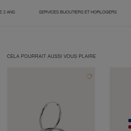
NS
SERVICES BIJOUTIERS ET HORLOGERS
S
CELA POURRAIT AUSSI VOUS PLAIRE
favorite_border
Ajouter à vos favoris