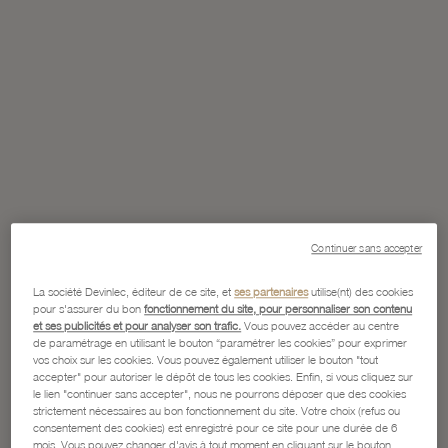
Continuer sans accepter
La société Devinlec, éditeur de ce site, et
ses partenaires
utilise(nt) des cookies
pour s'assurer du bon
fonctionnement du site, pour personnaliser son contenu
et ses publicités et pour analyser son trafic.
Vous pouvez accéder au centre
de paramétrage en utilisant le bouton “paramétrer les cookies” pour exprimer
vos choix sur les cookies. Vous pouvez également utiliser le bouton "tout
accepter" pour autoriser le dépôt de tous les cookies. Enfin, si vous cliquez sur
le lien "continuer sans accepter", nous ne pourrons déposer que des cookies
strictement nécessaires au bon fonctionnement du site. Votre choix (refus ou
consentement des cookies) est enregistré pour ce site pour une durée de 6
mois. Vous pouvez changer d'avis à tout moment en cliquant sur le bouton