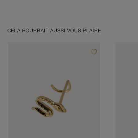
CELA POURRAIT AUSSI VOUS PLAIRE
favorite_border
Ajouter à vos favoris