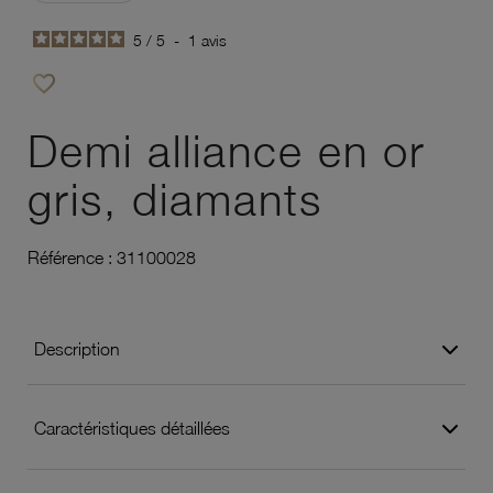
5
/
5
-
1
avis
favorite_border
Ajouter à vos favoris
Demi alliance en or
gris, diamants
Référence :
31100028
Description
Caractéristiques détaillées