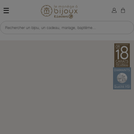
×
Sign in
Retour à l'accueil du site 
☰
You need to be logged in to save products in your wish list.
Rechercher un bijou, un cadeau, mariage, baptême...
Cancel
Sign in