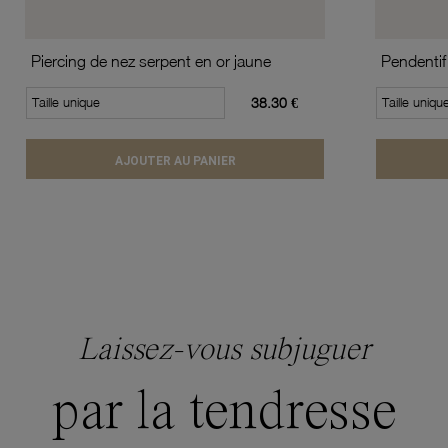
Piercing de nez serpent en or jaune
Pendentif
Taille unique
38.30 €
Taille uniqu
AJOUTER AU PANIER
Laissez-vous subjuguer
par la tendresse