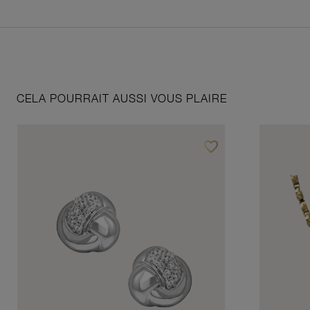
CELA POURRAIT AUSSI VOUS PLAIRE
favorite_border
Ajouter à vos favoris