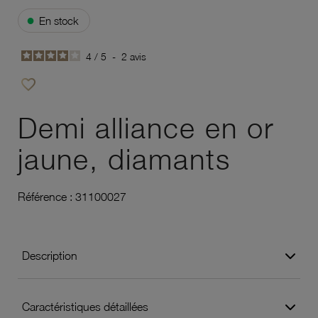
●
En stock
4
/
5
-
2
avis
favorite_border
Ajouter à vos favoris
Demi alliance en or
jaune, diamants
Référence :
31100027
Description
Caractéristiques détaillées