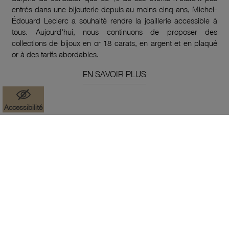
entrés dans une bijouterie depuis au moins cinq ans, Michel-
Édouard Leclerc a souhaité rendre la joaillerie accessible à
tous. Aujourd'hui, nous continuons de proposer des
collections de bijoux en or 18 carats, en argent et en plaqué
or à des tarifs abordables.
EN SAVOIR PLUS
Accessibilité