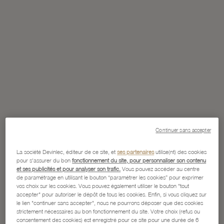
Continuer sans accepter
La société Devinlec, éditeur de ce site, et
ses partenaires
utilise(nt) des cookies
pour s'assurer du bon
fonctionnement du site, pour personnaliser son contenu
et ses publicités et pour analyser son trafic.
Vous pouvez accéder au centre
de paramétrage en utilisant le bouton “paramétrer les cookies” pour exprimer
vos choix sur les cookies. Vous pouvez également utiliser le bouton "tout
accepter" pour autoriser le dépôt de tous les cookies. Enfin, si vous cliquez sur
le lien "continuer sans accepter", nous ne pourrons déposer que des cookies
strictement nécessaires au bon fonctionnement du site. Votre choix (refus ou
consentement des cookies) est enregistré pour ce site pour une durée de 6