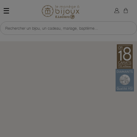
×
Sign in
Retour à l'accueil du site 
☰
You need to be logged in to save products in your wish list.
Rechercher un bijou, un cadeau, mariage, baptême...
Cancel
Sign in