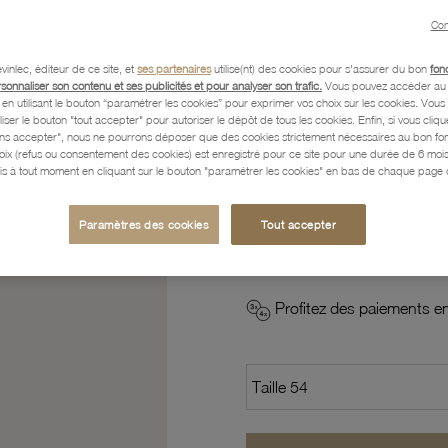
Référence :
31100033
Con
vinlec, éditeur de ce site, et
ses partenaires
utilise(nt) des cookies pour s'assurer du bon
fon
rsonnaliser son contenu et ses publicités et pour analyser son trafic.
Vous pouvez accéder au 
Caractéristiques détaillées
n utilisant le bouton “paramétrer les cookies” pour exprimer vos choix sur les cookies. Vou
liser le bouton "tout accepter" pour autoriser le dépôt de tous les cookies. Enfin, si vous clique
ans accepter", nous ne pourrons déposer que des cookies strictement nécessaires au bon f
hoix (refus ou consentement des cookies) est enregistré pour ce site pour une durée de 6 mo
is à tout moment en cliquant sur le bouton "paramétrer les cookies" en bas de chaque page d
Paiement, Livraison, Retours
Paramètres des cookies
Tout accepter
245
,70 €
Profitez des paiements en