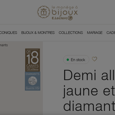
Si
Retour à l'accueil du
You
ICONIQUES
BIJOUX & MONTRES
COLLECTIONS
MARIAGE
CAD
amants
favorite_border
●
En stock
Ajouter à vos f
Demi al
jaune et
diaman