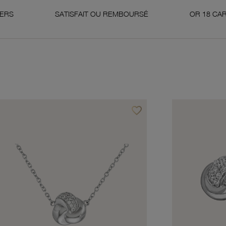
SATISFAIT OU REMBOURSÉ
OR 18 CARATS 750 MILL
favorite_border
avoris
Ajouter à vos favoris