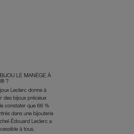
BIJOU LE MANÈGE À
® ?
joux Leclerc donne à
rir des bijoux précieux
s de constater que 66 %
ntrés dans une bijouterie
ichel-Édouard Leclerc a
ccessible à tous.