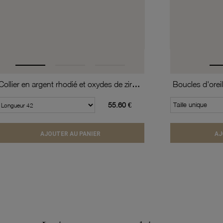
Collier en argent rhodié et oxydes de zirconium
55.60 €
Taille unique
AJOUTER AU PANIER
AJ