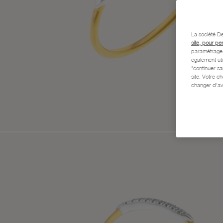
La société De
site, pour pe
paramétrage e
également uti
"continuer s
site. Votre c
changer d'av