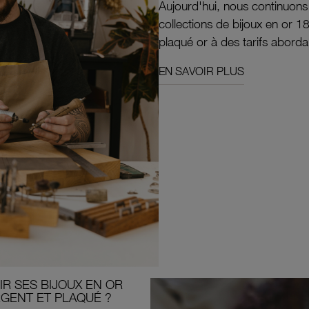
Aujourd'hui, nous continuon
collections de bijoux en or 1
plaqué or à des tarifs aborda
EN SAVOIR PLUS
R SES BIJOUX EN OR
RGENT ET PLAQUÉ ?