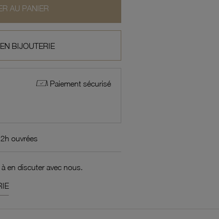
R AU PANIER
 EN BIJOUTERIE
Paiement sécurisé
72h ouvrées
 à en discuter avec nous.
IE