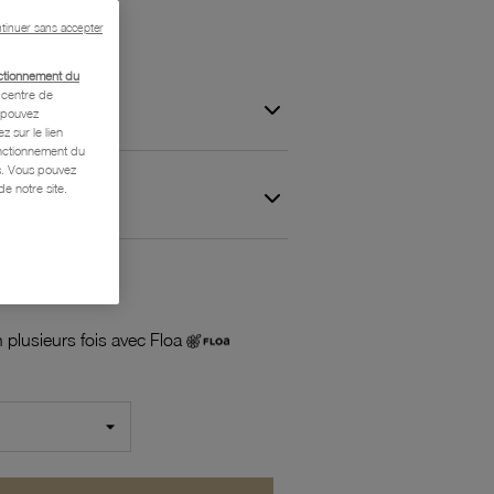
tinuer sans accepter
ctionnement du
centre de
s pouvez
z sur le lien
onctionnement du
is. Vous pouvez
e notre site.
 et Garantie
 plusieurs fois avec Floa