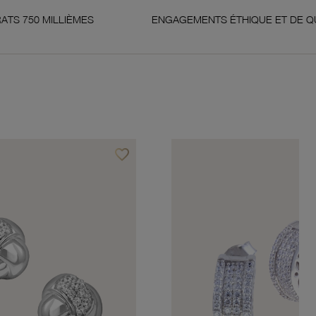
IÈMES
ENGAGEMENTS ÉTHIQUE ET DE QUALITÉ
favorite_border
Ajouter à vos favoris