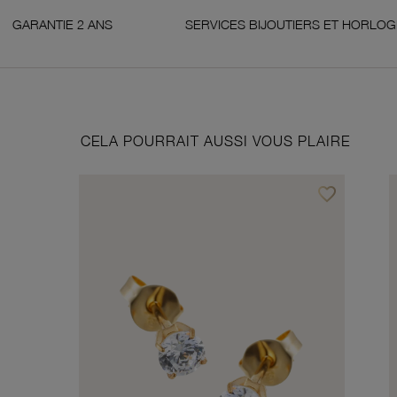
 ANS
SERVICES BIJOUTIERS ET HORLOGERS
CELA POURRAIT AUSSI VOUS PLAIRE
favorite_border
Ajouter à vos f