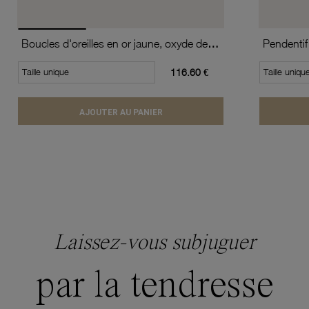
Boucles d'oreilles en or jaune, oxyde de zirconium (moyen modèle).
Pendentif
Taille unique
116.60 €
Taille uniqu
AJOUTER AU PANIER
Laissez-vous subjuguer
par la tendresse