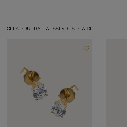
CELA POURRAIT AUSSI VOUS PLAIRE
favorite_border
Ajouter à vos favoris