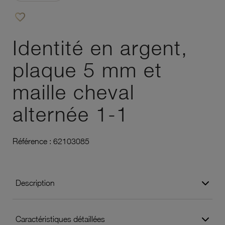
favorite_border
Ajouter à vos favoris
Identité en argent,
plaque 5 mm et
maille cheval
alternée 1-1
Référence :
62103085
Description
Caractéristiques détaillées