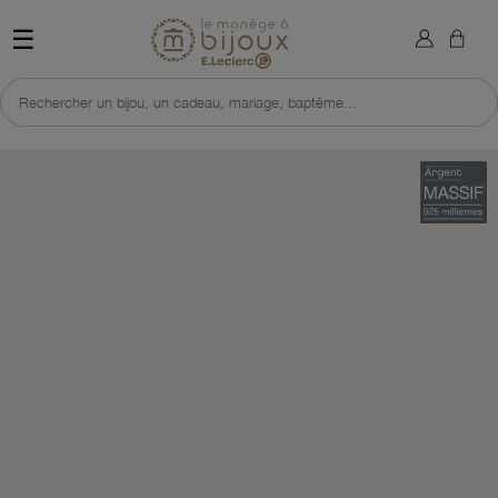
×
Sign in
Retour à l'accueil du site 
☰
You need to be logged in to save products in your wish list.
Rechercher un bijou, un cadeau, mariage, baptême...
Cancel
Sign in