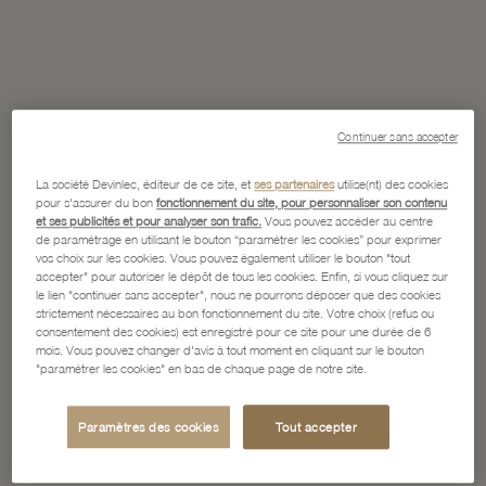
Continuer sans accepter
La société Devinlec, éditeur de ce site, et
ses partenaires
utilise(nt) des cookies
pour s'assurer du bon
fonctionnement du site, pour personnaliser son contenu
et ses publicités et pour analyser son trafic.
Vous pouvez accéder au centre
de paramétrage en utilisant le bouton “paramétrer les cookies” pour exprimer
vos choix sur les cookies. Vous pouvez également utiliser le bouton "tout
accepter" pour autoriser le dépôt de tous les cookies. Enfin, si vous cliquez sur
le lien "continuer sans accepter", nous ne pourrons déposer que des cookies
strictement nécessaires au bon fonctionnement du site. Votre choix (refus ou
consentement des cookies) est enregistré pour ce site pour une durée de 6
mois. Vous pouvez changer d'avis à tout moment en cliquant sur le bouton
"paramétrer les cookies" en bas de chaque page de notre site.
Paramètres des cookies
Tout accepter