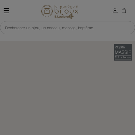
×
Sign in
Retour à l'accueil du site 
☰
You need to be logged in to save products in your wish list.
Rechercher un bijou, un cadeau, mariage, baptême...
Cancel
Sign in