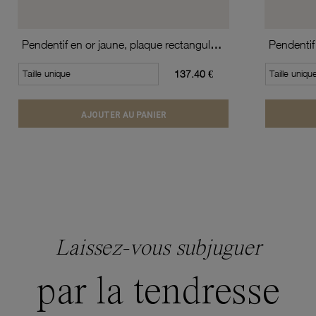
Pendentif en or jaune, plaque rectangulaire
Pendentif
Taille unique
137.40 €
Taille uniqu
AJOUTER AU PANIER
Laissez-vous subjuguer
par la tendresse