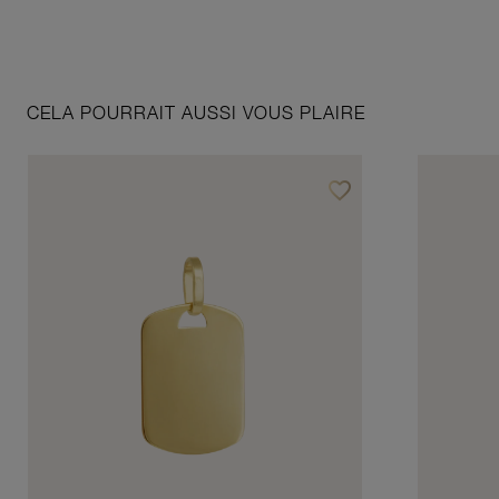
CELA POURRAIT AUSSI VOUS PLAIRE
favorite_border
Ajouter à vos favoris