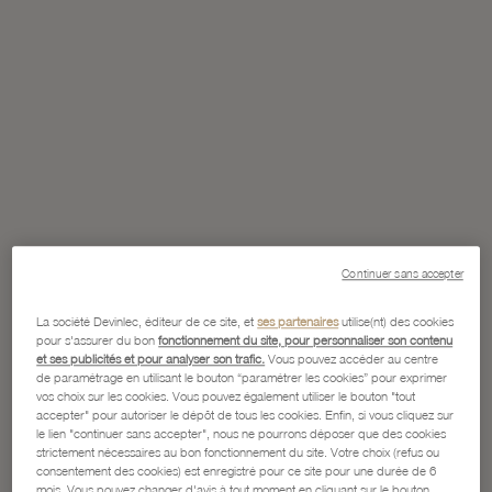
Continuer sans accepter
La société Devinlec, éditeur de ce site, et
ses partenaires
utilise(nt) des cookies
pour s'assurer du bon
fonctionnement du site, pour personnaliser son contenu
et ses publicités et pour analyser son trafic.
Vous pouvez accéder au centre
de paramétrage en utilisant le bouton “paramétrer les cookies” pour exprimer
vos choix sur les cookies. Vous pouvez également utiliser le bouton "tout
accepter" pour autoriser le dépôt de tous les cookies. Enfin, si vous cliquez sur
le lien "continuer sans accepter", nous ne pourrons déposer que des cookies
strictement nécessaires au bon fonctionnement du site. Votre choix (refus ou
consentement des cookies) est enregistré pour ce site pour une durée de 6
mois. Vous pouvez changer d'avis à tout moment en cliquant sur le bouton