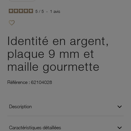
5
/
5
-
1
avis
favorite_border
Ajouter à vos favoris
Identité en argent,
plaque 9 mm et
maille gourmette
Référence :
62104028
Description
Caractéristiques détaillées