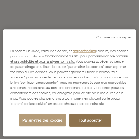
Continuer sans accepter
La société Devinlec, éditeur de ce site, et
ses partenaires
utilise(nt) des cookies
pour s'assurer du bon
fonctionnement du site, pour personnaliser son contenu
et ses publicités et pour analyser son trafic.
Vous pouvez accéder au centre
de paramétrage en utilisant le bouton “paramétrer les cookies” pour exprimer
vos choix sur les cookies. Vous pouvez également utiliser le bouton "tout
accepter" pour autoriser le dépôt de tous les cookies. Enfin, si vous cliquez sur
le lien "continuer sans accepter", nous ne pourrons déposer que des cookies
strictement nécessaires au bon fonctionnement du site. Votre choix (refus ou
consentement des cookies) est enregistré pour ce site pour une durée de 6
mois. Vous pouvez changer d'avis à tout moment en cliquant sur le bouton
"paramétrer les cookies" en bas de chaque page de notre site.
Paramètres des cookies
Tout accepter