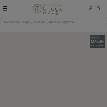
×
Sign in
Retour à l'accueil du site 
☰
You need to be logged in to save products in your wish list.
Rechercher un bijou, un cadeau, mariage, baptême...
Cancel
Sign in