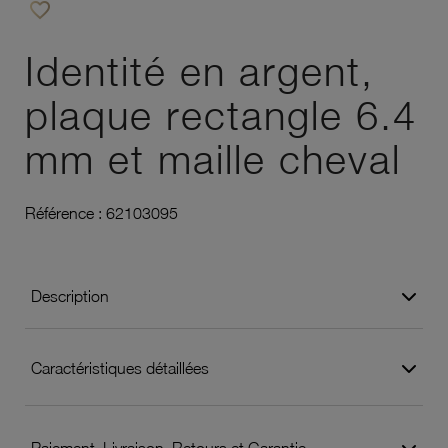
favorite_border
Ajouter à vos favoris
Identité en argent,
plaque rectangle 6.4
mm et maille cheval
Référence :
62103095
Description
Caractéristiques détaillées
Paiement, Livraison, Retours et Garantie