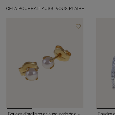
CELA POURRAIT AUSSI VOUS PLAIRE
favorite_border
Ajouter à vos favoris
Boucles d'oreille en or jaune, perle de culture