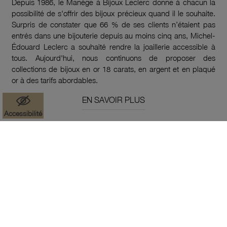
Depuis 1986, le Manège à Bijoux Leclerc donne à chacun la
possibilité de s'offrir des bijoux précieux quand il le souhaite.
Surpris de constater que 66 % de ses clients n’étaient pas
entrés dans une bijouterie depuis au moins cinq ans, Michel-
Édouard Leclerc a souhaité rendre la joaillerie accessible à
tous. Aujourd'hui, nous continuons de proposer des
collections de bijoux en or 18 carats, en argent et en plaqué
or à des tarifs abordables.
EN SAVOIR PLUS
Accessibilité