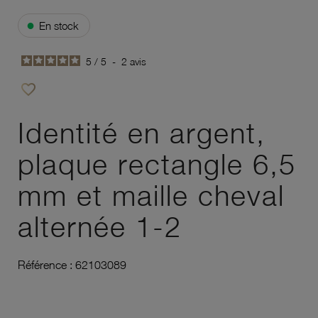
●
En stock
5
/
5
-
2
avis
favorite_border
Ajouter à vos favoris
Identité en argent,
plaque rectangle 6,5
mm et maille cheval
alternée 1-2
Référence :
62103089