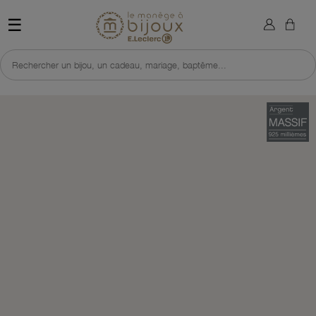
×
Sign in
Retour à l'accueil du site 
☰
You need to be logged in to save products in your wish list.
Rechercher un bijou, un cadeau, mariage, baptême...
Cancel
Sign in