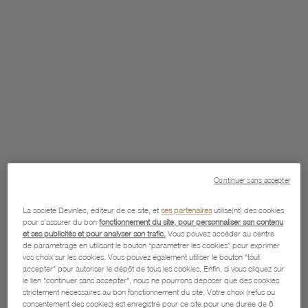
Continuer sans accepter
La société Devinlec, éditeur de ce site, et
ses partenaires
utilise(nt) des cookies
pour s'assurer du bon
fonctionnement du site, pour personnaliser son contenu
et ses publicités et pour analyser son trafic.
Vous pouvez accéder au centre
de paramétrage en utilisant le bouton “paramétrer les cookies” pour exprimer
vos choix sur les cookies. Vous pouvez également utiliser le bouton "tout
accepter" pour autoriser le dépôt de tous les cookies. Enfin, si vous cliquez sur
le lien "continuer sans accepter", nous ne pourrons déposer que des cookies
strictement nécessaires au bon fonctionnement du site. Votre choix (refus ou
consentement des cookies) est enregistré pour ce site pour une durée de 6