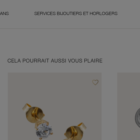
SERVICES BIJOUTIERS ET HORLOGERS
SATISF
CELA POURRAIT AUSSI VOUS PLAIRE
favorite_border
Ajouter à vos favoris