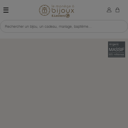
×
Sign in
Retour à l'accueil du site 
☰
You need to be logged in to save products in your wish list.
Rechercher un bijou, un cadeau, mariage, baptême...
Cancel
Sign in