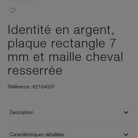
favorite_border
Ajouter à vos favoris
Identité en argent,
plaque rectangle 7
mm et maille cheval
resserrée
Référence :
62104037
Description
Caractéristiques détaillées