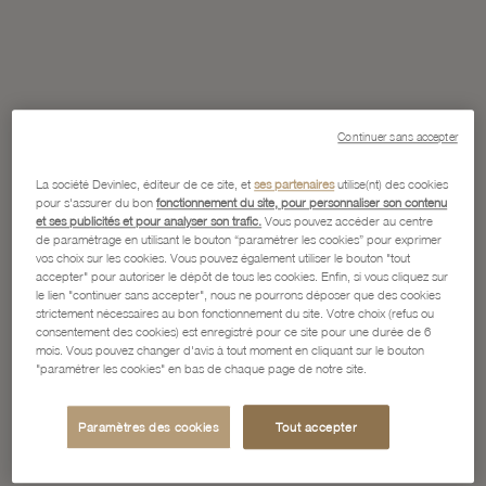
Continuer sans accepter
La société Devinlec, éditeur de ce site, et
ses partenaires
utilise(nt) des cookies
pour s'assurer du bon
fonctionnement du site, pour personnaliser son contenu
et ses publicités et pour analyser son trafic.
Vous pouvez accéder au centre
de paramétrage en utilisant le bouton “paramétrer les cookies” pour exprimer
vos choix sur les cookies. Vous pouvez également utiliser le bouton "tout
accepter" pour autoriser le dépôt de tous les cookies. Enfin, si vous cliquez sur
le lien "continuer sans accepter", nous ne pourrons déposer que des cookies
strictement nécessaires au bon fonctionnement du site. Votre choix (refus ou
consentement des cookies) est enregistré pour ce site pour une durée de 6
mois. Vous pouvez changer d'avis à tout moment en cliquant sur le bouton
"paramétrer les cookies" en bas de chaque page de notre site.
Paramètres des cookies
Tout accepter