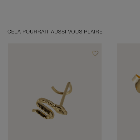
CELA POURRAIT AUSSI VOUS PLAIRE
favorite_border
Ajouter à vos favoris