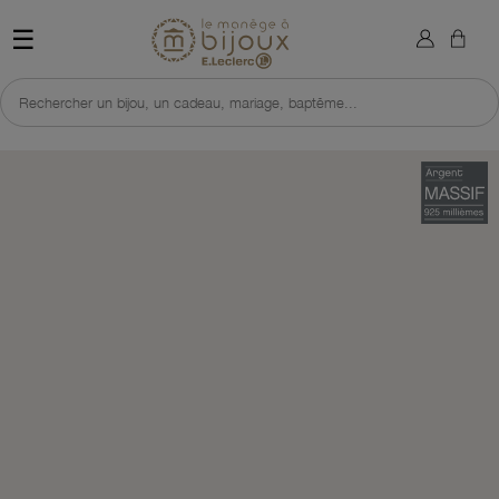
×
Sign in
Retour à l'accueil du site 
☰
You need to be logged in to save products in your wish list.
Rechercher un bijou, un cadeau, mariage, baptême...
Cancel
Sign in