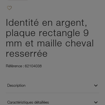
favorite_border
Ajouter à vos favoris
Identité en argent,
plaque rectangle 9
mm et maille cheval
resserrée
Référence :
62104038
Description
Caractéristiques détaillées