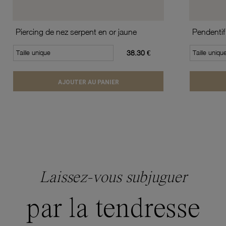
Piercing de nez serpent en or jaune
Pendentif
Taille unique
38.30 €
Taille uniqu
AJOUTER AU PANIER
Laissez-vous subjuguer
par la tendresse