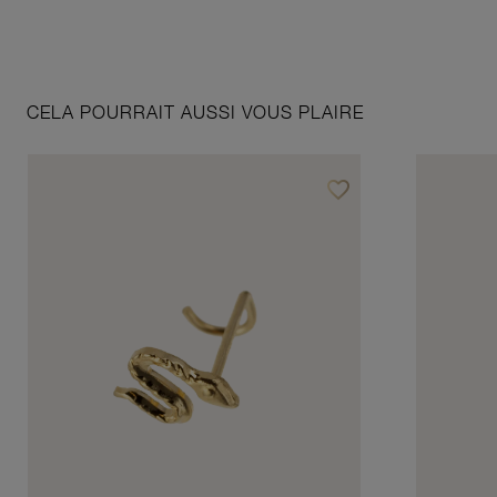
CELA POURRAIT AUSSI VOUS PLAIRE
favorite_border
Ajouter à vos favoris