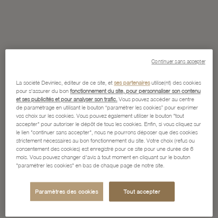
Continuer sans accepter
La société Devinlec, éditeur de ce site, et
ses partenaires
utilise(nt) des cookies
pour s'assurer du bon
fonctionnement du site, pour personnaliser son contenu
et ses publicités et pour analyser son trafic.
Vous pouvez accéder au centre
de paramétrage en utilisant le bouton “paramétrer les cookies” pour exprimer
vos choix sur les cookies. Vous pouvez également utiliser le bouton "tout
accepter" pour autoriser le dépôt de tous les cookies. Enfin, si vous cliquez sur
le lien "continuer sans accepter", nous ne pourrons déposer que des cookies
strictement nécessaires au bon fonctionnement du site. Votre choix (refus ou
consentement des cookies) est enregistré pour ce site pour une durée de 6
mois. Vous pouvez changer d'avis à tout moment en cliquant sur le bouton
"paramétrer les cookies" en bas de chaque page de notre site.
Paramètres des cookies
Tout accepter