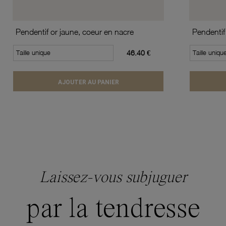
Pendentif or jaune, coeur en nacre
Pendentif
Taille unique
46.40 €
Taille uniqu
AJOUTER AU PANIER
Laissez-vous subjuguer
par la tendresse