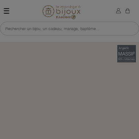
×
Sign in
Retour à l'accueil du site 
☰
You need to be logged in to save products in your wish list.
Rechercher un bijou, un cadeau, mariage, baptême...
Cancel
Sign in