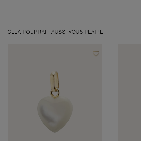
CELA POURRAIT AUSSI VOUS PLAIRE
favorite_border
Ajouter à vos favoris