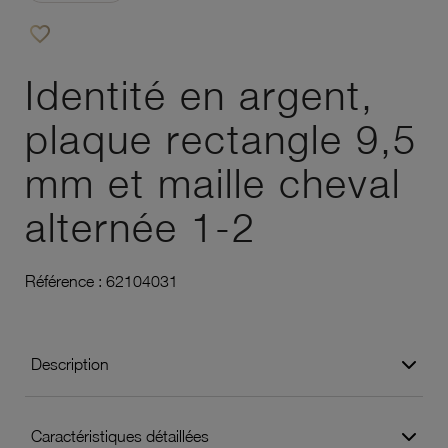
favorite_border
Ajouter à vos favoris
Identité en argent,
plaque rectangle 9,5
mm et maille cheval
alternée 1-2
Référence :
62104031
Description
Caractéristiques détaillées