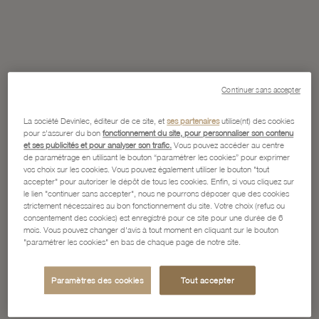
Continuer sans accepter
La société Devinlec, éditeur de ce site, et
ses partenaires
utilise(nt) des cookies
pour s'assurer du bon
fonctionnement du site, pour personnaliser son contenu
et ses publicités et pour analyser son trafic.
Vous pouvez accéder au centre
de paramétrage en utilisant le bouton “paramétrer les cookies” pour exprimer
vos choix sur les cookies. Vous pouvez également utiliser le bouton "tout
accepter" pour autoriser le dépôt de tous les cookies. Enfin, si vous cliquez sur
le lien "continuer sans accepter", nous ne pourrons déposer que des cookies
strictement nécessaires au bon fonctionnement du site. Votre choix (refus ou
consentement des cookies) est enregistré pour ce site pour une durée de 6
mois. Vous pouvez changer d'avis à tout moment en cliquant sur le bouton
"paramétrer les cookies" en bas de chaque page de notre site.
Paramètres des cookies
Tout accepter