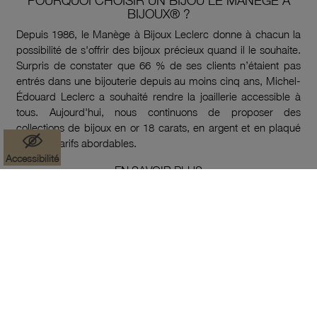
POURQUOI CHOISIR UN BIJOU LE MANÈGE À
BIJOUX® ?
Depuis 1986, le Manège à Bijoux Leclerc donne à chacun la
possibilité de s'offrir des bijoux précieux quand il le souhaite.
Surpris de constater que 66 % de ses clients n’étaient pas
entrés dans une bijouterie depuis au moins cinq ans, Michel-
Édouard Leclerc a souhaité rendre la joaillerie accessible à
tous. Aujourd'hui, nous continuons de proposer des
collections de bijoux en or 18 carats, en argent et en plaqué
or à des tarifs abordables.
Accessibilité
EN SAVOIR PLUS