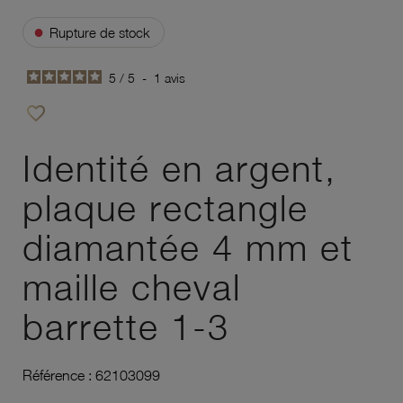
●
Rupture de stock
5
/
5
-
1
avis
favorite_border
Ajouter à vos favoris
Identité en argent,
plaque rectangle
diamantée 4 mm et
maille cheval
barrette 1-3
Référence :
62103099