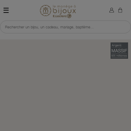
×
Sign in
Retour à l'accueil du site 
☰
You need to be logged in to save products in your wish list.
Rechercher un bijou, un cadeau, mariage, baptême...
Cancel
Sign in