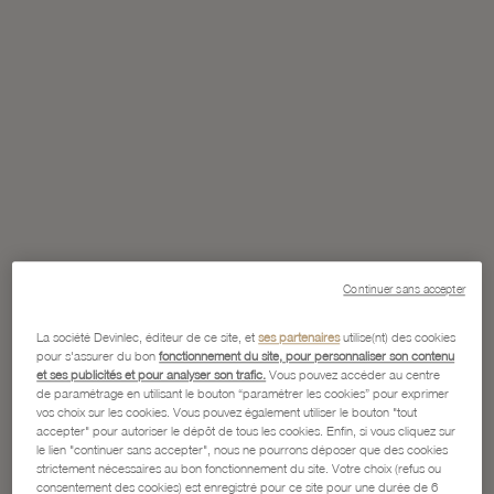
Continuer sans accepter
La société Devinlec, éditeur de ce site, et
ses partenaires
utilise(nt) des cookies
pour s'assurer du bon
fonctionnement du site, pour personnaliser son contenu
et ses publicités et pour analyser son trafic.
Vous pouvez accéder au centre
de paramétrage en utilisant le bouton “paramétrer les cookies” pour exprimer
vos choix sur les cookies. Vous pouvez également utiliser le bouton "tout
accepter" pour autoriser le dépôt de tous les cookies. Enfin, si vous cliquez sur
le lien "continuer sans accepter", nous ne pourrons déposer que des cookies
strictement nécessaires au bon fonctionnement du site. Votre choix (refus ou
consentement des cookies) est enregistré pour ce site pour une durée de 6