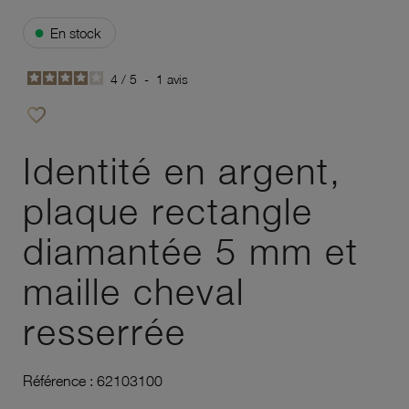
●
En stock
4
/
5
-
1
avis
favorite_border
Ajouter à vos favoris
Identité en argent,
plaque rectangle
diamantée 5 mm et
maille cheval
resserrée
Référence :
62103100