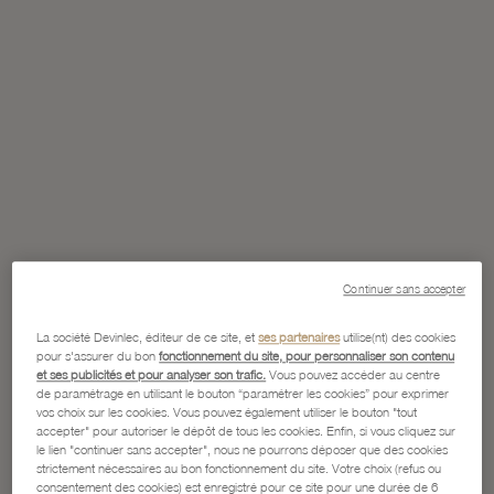
Continuer sans accepter
La société Devinlec, éditeur de ce site, et
ses partenaires
utilise(nt) des cookies
pour s'assurer du bon
fonctionnement du site, pour personnaliser son contenu
et ses publicités et pour analyser son trafic.
Vous pouvez accéder au centre
de paramétrage en utilisant le bouton “paramétrer les cookies” pour exprimer
vos choix sur les cookies. Vous pouvez également utiliser le bouton "tout
accepter" pour autoriser le dépôt de tous les cookies. Enfin, si vous cliquez sur
le lien "continuer sans accepter", nous ne pourrons déposer que des cookies
strictement nécessaires au bon fonctionnement du site. Votre choix (refus ou
consentement des cookies) est enregistré pour ce site pour une durée de 6