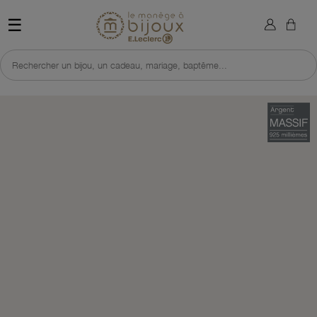
×
Sign in
Retour à l'accueil du site 
☰
You need to be logged in to save products in your wish list.
Rechercher un bijou, un cadeau, mariage, baptême...
Cancel
Sign in