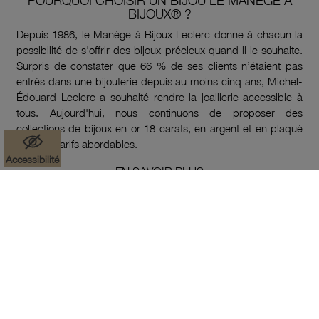
POURQUOI CHOISIR UN BIJOU LE MANÈGE À
BIJOUX® ?
Depuis 1986, le Manège à Bijoux Leclerc donne à chacun la
possibilité de s'offrir des bijoux précieux quand il le souhaite.
Surpris de constater que 66 % de ses clients n’étaient pas
entrés dans une bijouterie depuis au moins cinq ans, Michel-
Édouard Leclerc a souhaité rendre la joaillerie accessible à
tous. Aujourd'hui, nous continuons de proposer des
collections de bijoux en or 18 carats, en argent et en plaqué
or à des tarifs abordables.
Accessibilité
EN SAVOIR PLUS