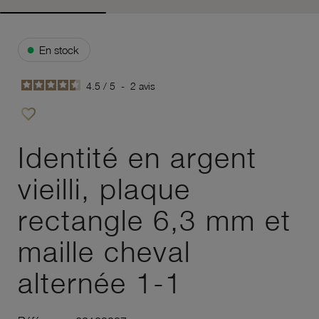
●
En stock
4.5
/
5
-
2
avis
favorite_border
Ajouter à vos favoris
Identité en argent
vieilli, plaque
rectangle 6,3 mm et
maille cheval
alternée 1-1