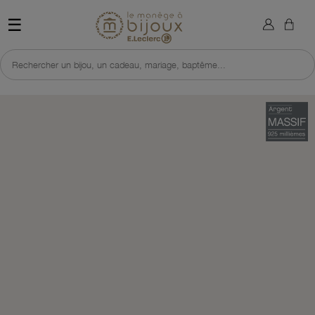
×
Sign in
Retour à l'accueil du site 
☰
You need to be logged in to save products in your wish list.
Rechercher un bijou, un cadeau, mariage, baptême...
Cancel
Sign in