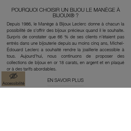
POURQUOI CHOISIR UN BIJOU LE MANÈGE À
BIJOUX® ?
Depuis 1986, le Manège à Bijoux Leclerc donne à chacun la
possibilité de s'offrir des bijoux précieux quand il le souhaite.
Surpris de constater que 66 % de ses clients n’étaient pas
entrés dans une bijouterie depuis au moins cinq ans, Michel-
Édouard Leclerc a souhaité rendre la joaillerie accessible à
tous. Aujourd'hui, nous continuons de proposer des
collections de bijoux en or 18 carats, en argent et en plaqué
or à des tarifs abordables.
EN SAVOIR PLUS
Accessibilité