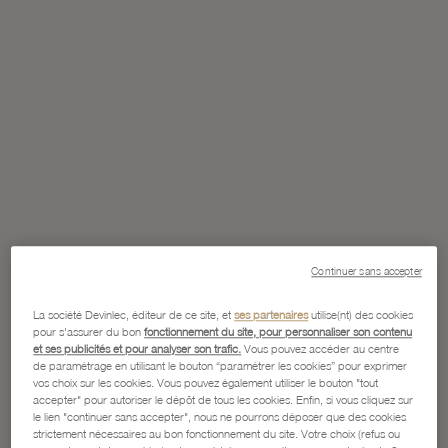
Continuer sans accepter
La société Devinlec, éditeur de ce site, et
ses partenaires
utilise(nt) des cookies
pour s'assurer du bon
fonctionnement du site, pour personnaliser son contenu
et ses publicités et pour analyser son trafic.
Vous pouvez accéder au centre
de paramétrage en utilisant le bouton “paramétrer les cookies” pour exprimer
vos choix sur les cookies. Vous pouvez également utiliser le bouton "tout
accepter" pour autoriser le dépôt de tous les cookies. Enfin, si vous cliquez sur
le lien "continuer sans accepter", nous ne pourrons déposer que des cookies
strictement nécessaires au bon fonctionnement du site. Votre choix (refus ou