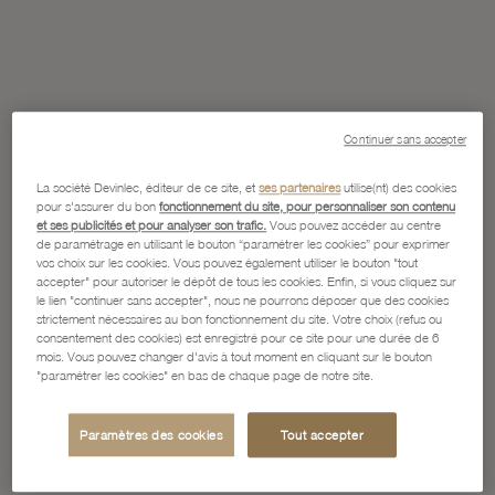
Continuer sans accepter
La société Devinlec, éditeur de ce site, et
ses partenaires
utilise(nt) des cookies
pour s'assurer du bon
fonctionnement du site, pour personnaliser son contenu
et ses publicités et pour analyser son trafic.
Vous pouvez accéder au centre
de paramétrage en utilisant le bouton “paramétrer les cookies” pour exprimer
vos choix sur les cookies. Vous pouvez également utiliser le bouton "tout
accepter" pour autoriser le dépôt de tous les cookies. Enfin, si vous cliquez sur
le lien "continuer sans accepter", nous ne pourrons déposer que des cookies
strictement nécessaires au bon fonctionnement du site. Votre choix (refus ou
consentement des cookies) est enregistré pour ce site pour une durée de 6
mois. Vous pouvez changer d'avis à tout moment en cliquant sur le bouton
"paramétrer les cookies" en bas de chaque page de notre site.
Paramètres des cookies
Tout accepter