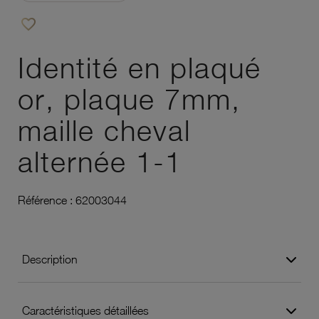
favorite_border
Ajouter à vos favoris
Identité en plaqué
or, plaque 7mm,
maille cheval
alternée 1-1
Référence :
62003044
Description
Caractéristiques détaillées