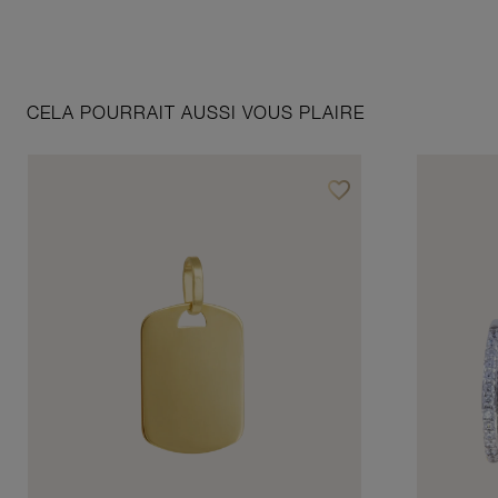
CELA POURRAIT AUSSI VOUS PLAIRE
favorite_border
Ajouter à vos favoris