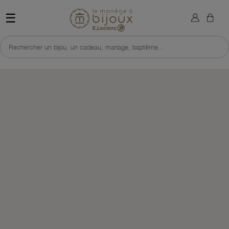
×
Sign in
Retour à l'accueil du site 
☰
You need to be logged in to save products in your wish list.
Rechercher un bijou, un cadeau, mariage, baptême...
Cancel
Sign in