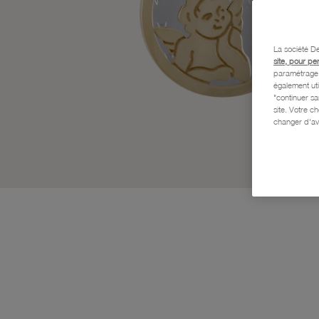
La société De
site, pour pe
paramétrage e
également uti
"continuer s
site. Votre c
changer d'av