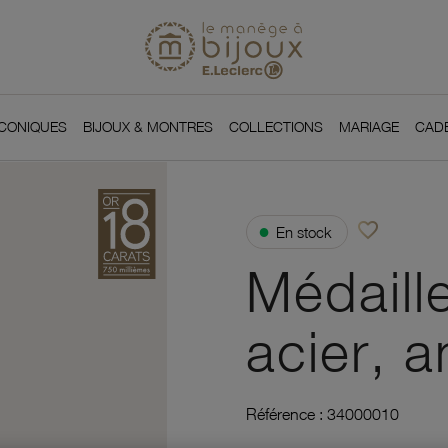
Si
Retour à l'accueil du
You
ICONIQUES
BIJOUX & MONTRES
COLLECTIONS
MARIAGE
CAD
favorite_border
●
En stock
Ajouter à vos f
Médaille
acier, 
Référence :
34000010