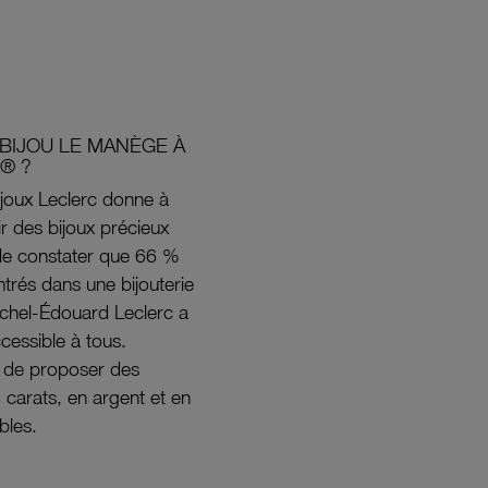
BIJOU LE MANÈGE À
® ?
joux Leclerc donne à
rir des bijoux précieux
s de constater que 66 %
ntrés dans une bijouterie
ichel-Édouard Leclerc a
ccessible à tous.
s de proposer des
8 carats, en argent et en
bles.