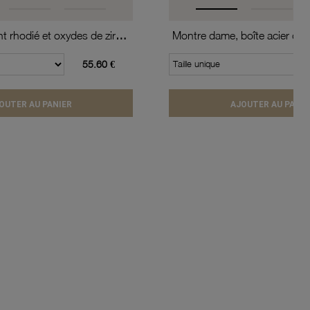
Collier en argent rhodié et oxydes de zirconium
55.60 €
Taille unique
OUTER AU PANIER
AJOUTER AU PANIE