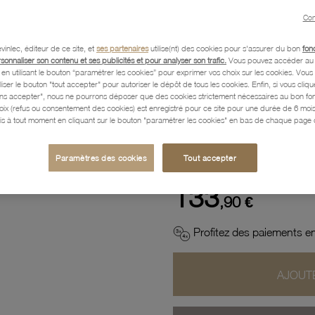
Con
Description
vinlec, éditeur de ce site, et
ses partenaires
utilise(nt) des cookies pour s'assurer du bon
fon
rsonnaliser son contenu et ses publicités et pour analyser son trafic.
Vous pouvez accéder au 
n utilisant le bouton “paramétrer les cookies” pour exprimer vos choix sur les cookies. Vou
Caractéristiques détaillées
liser le bouton "tout accepter" pour autoriser le dépôt de tous les cookies. Enfin, si vous clique
ans accepter", nous ne pourrons déposer que des cookies strictement nécessaires au bon f
hoix (refus ou consentement des cookies) est enregistré pour ce site pour une durée de 6 mo
is à tout moment en cliquant sur le bouton "paramétrer les cookies" en bas de chaque page d
Paiement, Livraison, Retours
Paramètres des cookies
Tout accepter
133
,90 €
Profitez des paiements en
AJOUTE