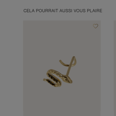
CELA POURRAIT AUSSI VOUS PLAIRE
favorite_border
Ajouter à vos f