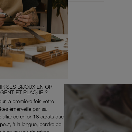
R SES BIJOUX EN OR
RGENT ET PLAQUÉ ?
ur la première fois votre
êtes émerveillé par sa
e alliance en or 18 carats que
peut, à la longue, perdre de
e à se couvrir de micro-