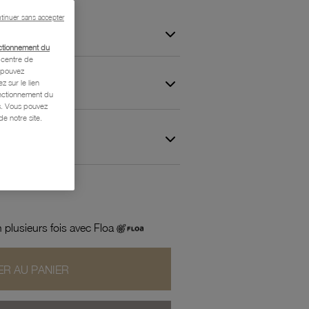
tinuer sans accepter
ctionnement du
centre de
s pouvez
z sur le lien
onctionnement du
is. Vous pouvez
e notre site.
 et Garantie
 plusieurs fois avec Floa
R AU PANIER