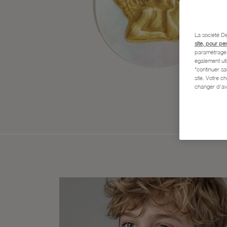
La société De
site, pour pe
paramétrage e
également uti
"continuer s
site. Votre c
changer d'av