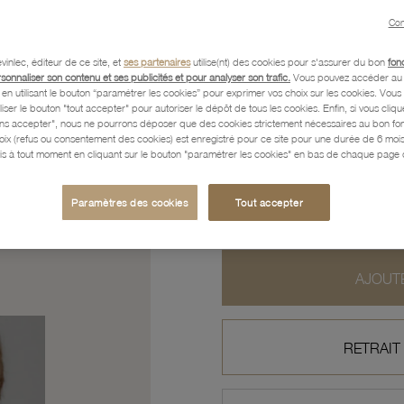
Con
Caractéristiques détaillées
vinlec, éditeur de ce site, et
ses partenaires
utilise(nt) des cookies pour s'assurer du bon
fon
rsonnaliser son contenu et ses publicités et pour analyser son trafic.
Vous pouvez accéder au 
n utilisant le bouton “paramétrer les cookies” pour exprimer vos choix sur les cookies. Vou
Paiement, Livraison, Retours
liser le bouton "tout accepter" pour autoriser le dépôt de tous les cookies. Enfin, si vous clique
ans accepter", nous ne pourrons déposer que des cookies strictement nécessaires au bon f
hoix (refus ou consentement des cookies) est enregistré pour ce site pour une durée de 6 mo
is à tout moment en cliquant sur le bouton "paramétrer les cookies" en bas de chaque page d
139
,90 €
Paramètres des cookies
Tout accepter
Profitez des paiements en
AJOUTE
RETRAIT