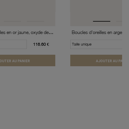
Boucles d'oreilles en or jaune, oxyde de zirconium (moyen modèle).
116.60 €
Taille unique
OUTER AU PANIER
AJOUTER AU PANIE