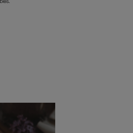
bles.