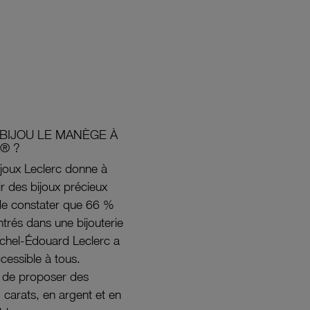
BIJOU LE MANÈGE À
® ?
joux Leclerc donne à
rir des bijoux précieux
s de constater que 66 %
ntrés dans une bijouterie
ichel-Édouard Leclerc a
ccessible à tous.
s de proposer des
8 carats, en argent et en