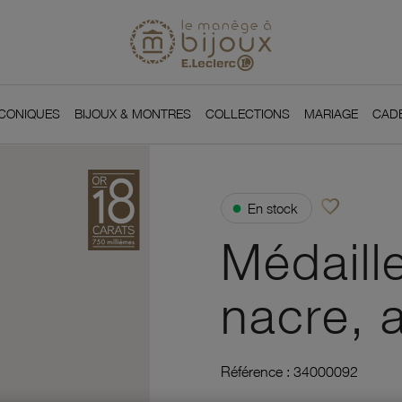
Si
Retour à l'accueil du
You
ICONIQUES
BIJOUX & MONTRES
COLLECTIONS
MARIAGE
CAD
favorite_border
●
En stock
Ajouter à vos f
Médaille
nacre, 
Référence :
34000092