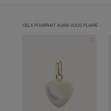
CELA POURRAIT AUSSI VOUS PLAIRE
favorite_border
Ajouter à vos f