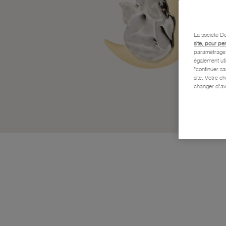
La société De
site, pour pe
paramétrage e
également uti
"continuer s
site. Votre c
changer d'av