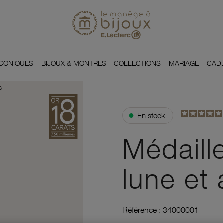
Si
Retour à l'accueil du
You
ICONIQUES
BIJOUX & MONTRES
COLLECTIONS
MARIAGE
CAD
s
●
En stock
Médaill
lune et 
Référence :
34000001