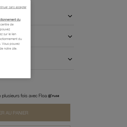
tinuer sans accepter
ctionnement du
centre de
s pouvez
z sur le lien
onctionnement du
is. Vous pouvez
e notre site.
 et Garantie
 plusieurs fois avec Floa
R AU PANIER