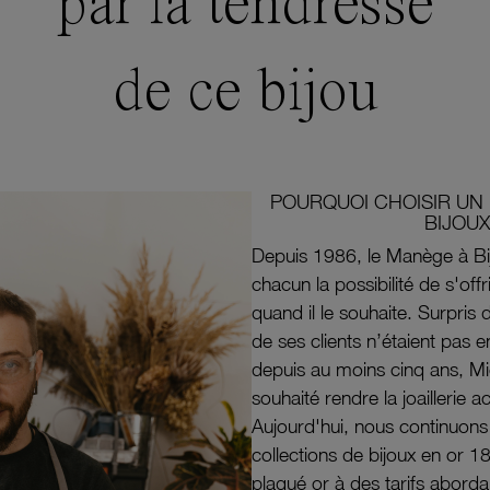
par la tendresse
de ce bijou
POURQUOI CHOISIR UN 
BIJOUX
Depuis 1986, le Manège à Bi
chacun la possibilité de s'off
quand il le souhaite. Surpri
de ses clients n’étaient pas e
depuis au moins cinq ans, M
souhaité rendre la joaillerie a
Aujourd'hui, nous continuon
collections de bijoux en or 1
plaqué or à des tarifs aborda