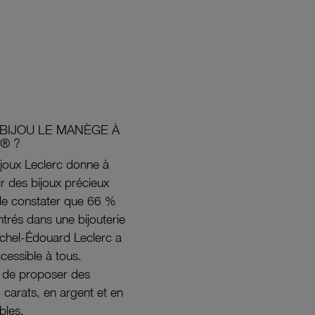
BIJOU LE MANÈGE À
® ?
joux Leclerc donne à
rir des bijoux précieux
s de constater que 66 %
ntrés dans une bijouterie
ichel-Édouard Leclerc a
ccessible à tous.
s de proposer des
8 carats, en argent et en
bles.