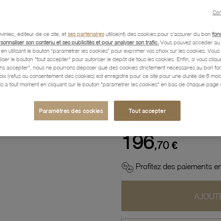
Con
Description
vinlec, éditeur de ce site, et
ses partenaires
utilise(nt) des cookies pour s'assurer du bon
fon
rsonnaliser son contenu et ses publicités et pour analyser son trafic.
Vous pouvez accéder au 
n utilisant le bouton “paramétrer les cookies” pour exprimer vos choix sur les cookies. Vou
liser le bouton "tout accepter" pour autoriser le dépôt de tous les cookies. Enfin, si vous clique
Caractéristiques détaillées
ans accepter", nous ne pourrons déposer que des cookies strictement nécessaires au bon f
hoix (refus ou consentement des cookies) est enregistré pour ce site pour une durée de 6 mo
is à tout moment en cliquant sur le bouton "paramétrer les cookies" en bas de chaque page d
Paiement, Livraison, Retours
Paramètres des cookies
Tout accepter
196
,70 €
Profitez des paiements en
AJOUTE