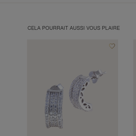
CELA POURRAIT AUSSI VOUS PLAIRE
favorite_border
Ajouter à vos f