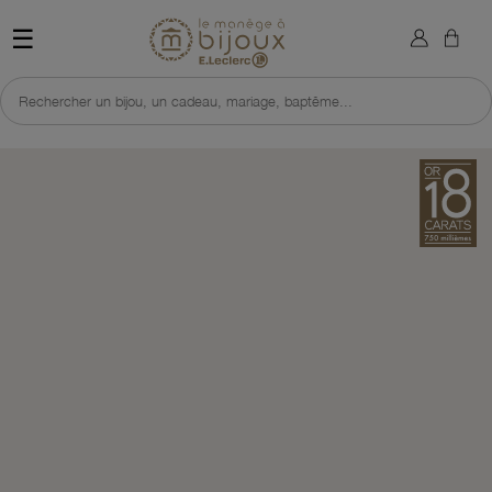
×
Sign in
Retour à l'accueil du site 
☰
You need to be logged in to save products in your wish list.
Rechercher un bijou, un cadeau, mariage, baptême...
Cancel
Sign in