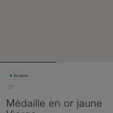
●
En stock
favorite_border
Ajouter à vos favoris
Médaille en or jaune