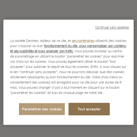
Continuer sans accepter
La société Devinlec, éditeur de ce site, et
ses partenaires
utilise(nt) des cookies
pour s'assurer du bon
fonctionnement du site, pour personnaliser son contenu
et ses publicités et pour analyser son trafic.
Vous pouvez accéder au centre
de paramétrage en utilisant le bouton “paramétrer les cookies” pour exprimer
vos choix sur les cookies. Vous pouvez également utiliser le bouton "tout
accepter" pour autoriser le dépôt de tous les cookies. Enfin, si vous cliquez sur
le lien "continuer sans accepter", nous ne pourrons déposer que des cookies
strictement nécessaires au bon fonctionnement du site. Votre choix (refus ou
consentement des cookies) est enregistré pour ce site pour une durée de 6
mois. Vous pouvez changer d'avis à tout moment en cliquant sur le bouton
"paramétrer les cookies" en bas de chaque page de notre site.
Paramètres des cookies
Tout accepter