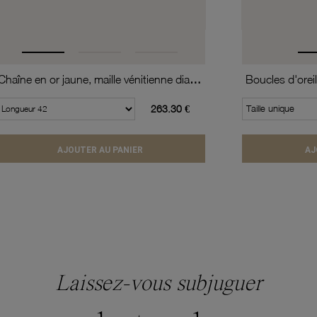
Chaîne en or jaune, maille vénitienne diamantée et torsadée
263.30 €
Taille unique
AJOUTER AU PANIER
AJ
Laissez-vous subjuguer