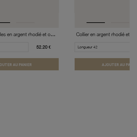
Boucles d'oreilles en argent rhodié et oxydes de zirconium
52.20 €
OUTER AU PANIER
AJOUTER AU PANIE