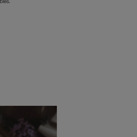
bles.