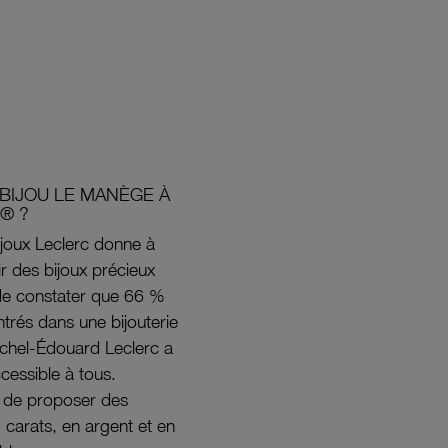
BIJOU LE MANÈGE À
® ?
joux Leclerc donne à
rir des bijoux précieux
s de constater que 66 %
ntrés dans une bijouterie
ichel-Édouard Leclerc a
ccessible à tous.
s de proposer des
8 carats, en argent et en