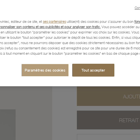
Con
Caractéristiques détaillées
vinlec, éditeur de ce site, et
ses partenaires
utilise(nt) des cookies pour s'assurer du bon
fon
rsonnaliser son contenu et ses publicités et pour analyser son trafic.
Vous pouvez accéder au 
n utilisant le bouton “paramétrer les cookies” pour exprimer vos choix sur les cookies. Vou
Paiement, Livraison, Retours
liser le bouton "tout accepter" pour autoriser le dépôt de tous les cookies. Enfin, si vous clique
ans accepter", nous ne pourrons déposer que des cookies strictement nécessaires au bon f
hoix (refus ou consentement des cookies) est enregistré pour ce site pour une durée de 6 mo
is à tout moment en cliquant sur le bouton "paramétrer les cookies" en bas de chaque page d
243
,90 €
Paramètres des cookies
Tout accepter
Profitez des paiements en
AJOUTE
RETRAIT