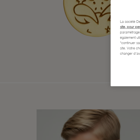
La société De
site, pour pe
paramétrage e
également uti
"continuer s
site. Votre c
changer d'av