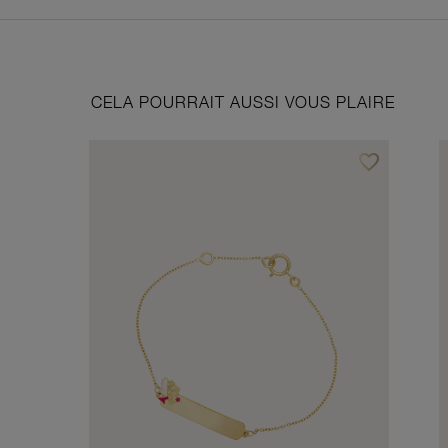
CELA POURRAIT AUSSI VOUS PLAIRE
favorite_border
Ajouter à vos f