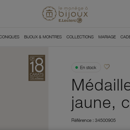
Si
Retour à l'accueil du
You
ICONIQUES
BIJOUX & MONTRES
COLLECTIONS
MARIAGE
CAD
favorite_border
●
En stock
Ajouter à vos f
Médaill
jaune, 
Référence :
34500905