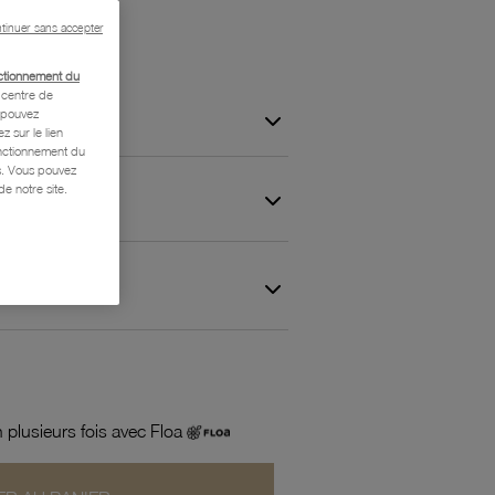
tinuer sans accepter
ctionnement du
centre de
s pouvez
z sur le lien
onctionnement du
is. Vous pouvez
e notre site.
 et Garantie
 plusieurs fois avec Floa