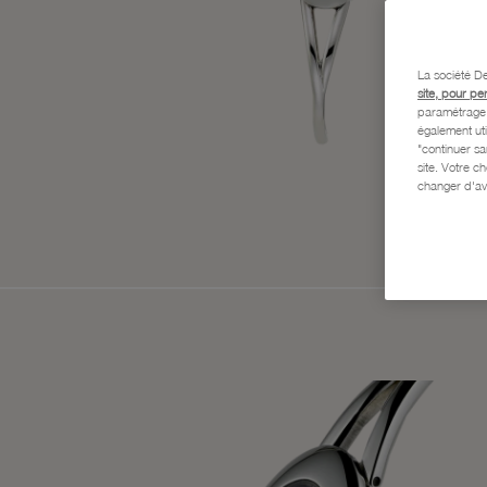
La société De
site, pour pe
paramétrage e
également uti
"continuer s
site. Votre c
changer d'av