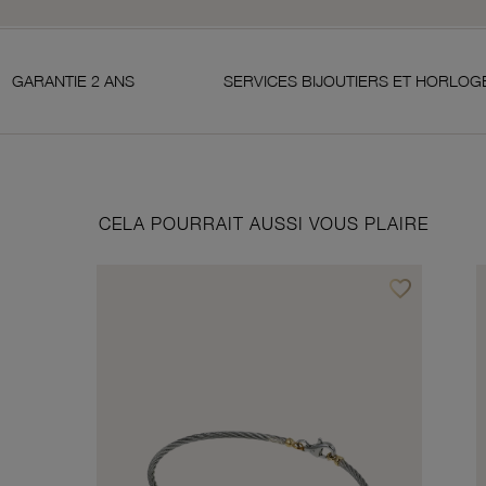
2 ANS
SERVICES BIJOUTIERS ET HORLOGERS
CELA POURRAIT AUSSI VOUS PLAIRE
favorite_border
Ajouter à vos f