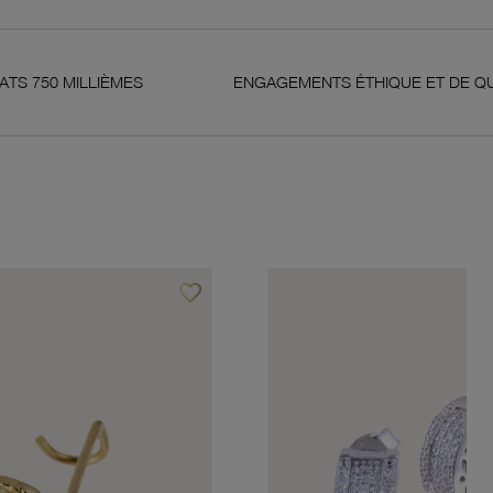
LIÈMES
ENGAGEMENTS ÉTHIQUE ET DE QUALITÉ
favorite_border
Ajouter à vos favoris