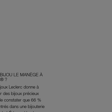
BIJOU LE MANÈGE À
® ?
joux Leclerc donne à
rir des bijoux précieux
s de constater que 66 %
ntrés dans une bijouterie