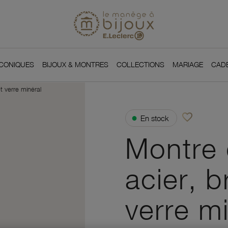
Si
Retour à l'accueil du
You
ICONIQUES
BIJOUX & MONTRES
COLLECTIONS
MARIAGE
CAD
t verre minéral
favorite_border
●
En stock
Ajouter à vos f
Montre 
acier, b
verre mi