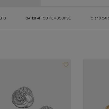
SATISFAIT OU REMBOURSÉ
OR 18 CARATS 750 MIL
favorite_border
avoris
Ajouter à vos favoris