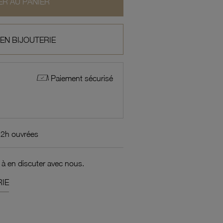
R AU PANIER
 EN BIJOUTERIE
Paiement sécurisé
72h ouvrées
 à en discuter avec nous.
IE