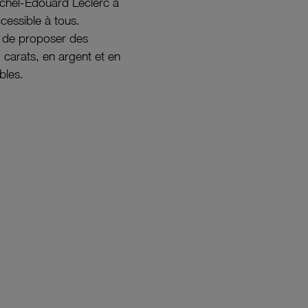
ichel-Édouard Leclerc a
ccessible à tous.
s de proposer des
8 carats, en argent et en
bles.