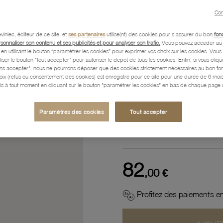
Référence :
12703015
Con
vinlec, éditeur de ce site, et
ses partenaires
utilise(nt) des cookies pour s'assurer du bon
fon
rsonnaliser son contenu et ses publicités et pour analyser son trafic.
Vous pouvez accéder au 
n utilisant le bouton “paramétrer les cookies” pour exprimer vos choix sur les cookies. Vou
Description
liser le bouton "tout accepter" pour autoriser le dépôt de tous les cookies. Enfin, si vous clique
ans accepter", nous ne pourrons déposer que des cookies strictement nécessaires au bon f
hoix (refus ou consentement des cookies) est enregistré pour ce site pour une durée de 6 mo
is à tout moment en cliquant sur le bouton "paramétrer les cookies" en bas de chaque page d
Caractéristiques détaillées
Paramètres des cookies
Tout accepter
Paiement, Livraison, Retours
82
,00 €
Profitez des paiements en