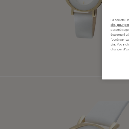
La société De
site, pour pe
paramétrage e
également uti
"continuer s
site. Votre c
changer d'av