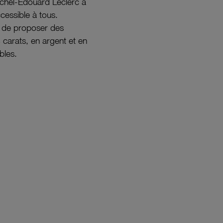
ichel-Édouard Leclerc a
ccessible à tous.
s de proposer des
8 carats, en argent et en
bles.