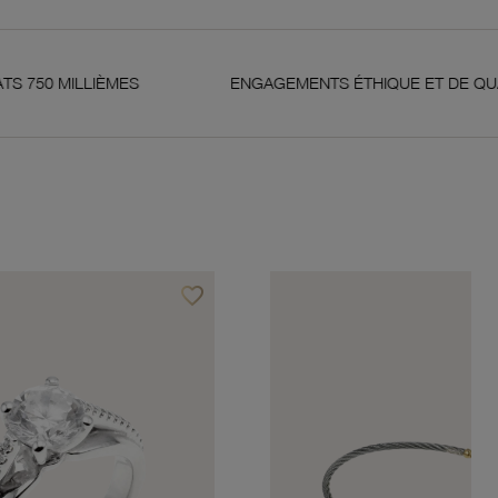
IÈMES
ENGAGEMENTS ÉTHIQUE ET DE QUALITÉ
favorite_border
Ajouter à vos favoris