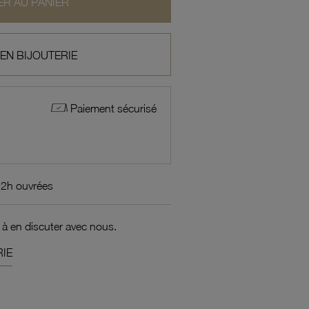
R AU PANIER
 EN BIJOUTERIE
Paiement sécurisé
72h ouvrées
 à en discuter avec nous.
IE