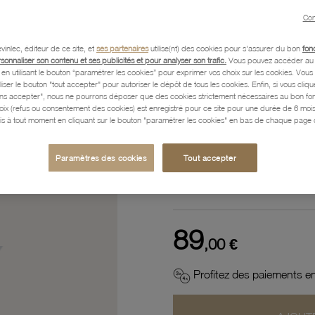
Référence :
12403271
Con
vinlec, éditeur de ce site, et
ses partenaires
utilise(nt) des cookies pour s'assurer du bon
fon
rsonnaliser son contenu et ses publicités et pour analyser son trafic.
Vous pouvez accéder au 
n utilisant le bouton “paramétrer les cookies” pour exprimer vos choix sur les cookies. Vou
Description
liser le bouton "tout accepter" pour autoriser le dépôt de tous les cookies. Enfin, si vous clique
ans accepter", nous ne pourrons déposer que des cookies strictement nécessaires au bon f
hoix (refus ou consentement des cookies) est enregistré pour ce site pour une durée de 6 mo
is à tout moment en cliquant sur le bouton "paramétrer les cookies" en bas de chaque page d
Caractéristiques détaillées
Paramètres des cookies
Tout accepter
Paiement, Livraison, Retours
89
,00 €
Profitez des paiements en