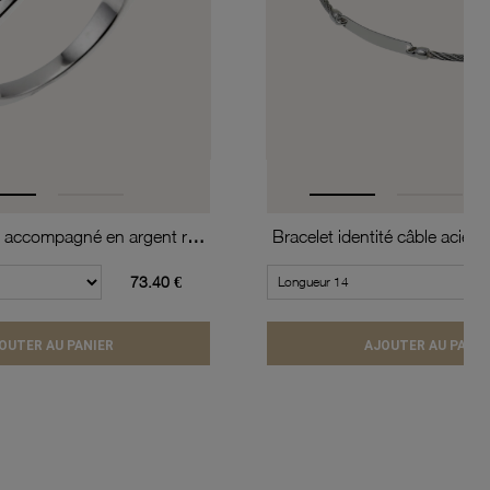
Bague solitaire accompagné en argent rhodié, oxydes de zirconium
Bracelet identité câble acier e
73.40 €
OUTER AU PANIER
AJOUTER AU PANIE