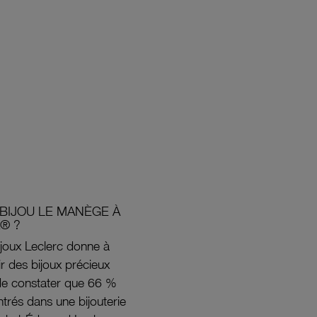
BIJOU LE MANÈGE À
® ?
joux Leclerc donne à
rir des bijoux précieux
s de constater que 66 %
ntrés dans une bijouterie