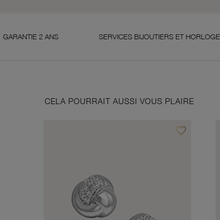
 ANS
SERVICES BIJOUTIERS ET HORLOGERS
CELA POURRAIT AUSSI VOUS PLAIRE
favorite_border
Ajouter à vos f