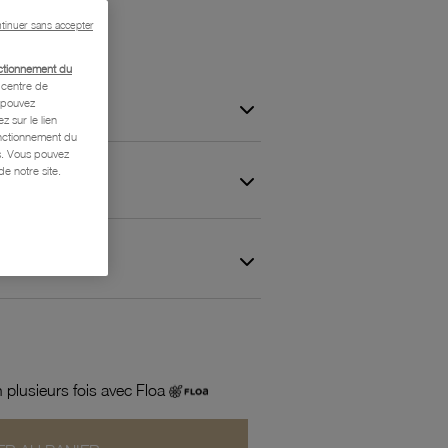
tinuer sans accepter
ctionnement du
centre de
s pouvez
z sur le lien
onctionnement du
is. Vous pouvez
e notre site.
 et Garantie
 plusieurs fois avec Floa