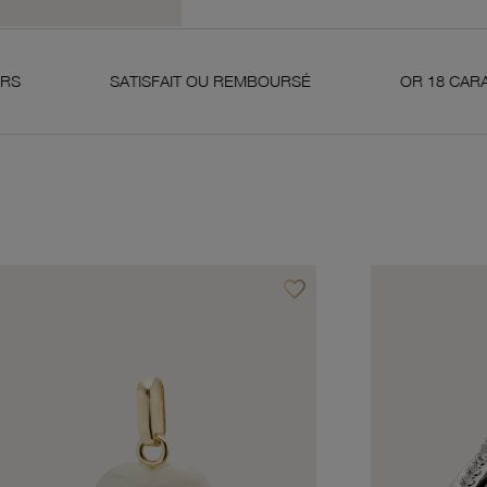
SATISFAIT OU REMBOURSÉ
OR 18 CARATS 750 MILL
favorite_border
avoris
Ajouter à vos favoris