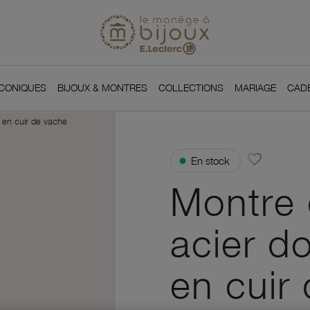
Si
Retour à l'accueil du
You
ICONIQUES
BIJOUX & MONTRES
COLLECTIONS
MARIAGE
CAD
 en cuir de vache
favorite_border
●
En stock
Ajouter à vos f
Montre 
acier do
en cuir