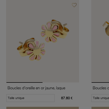
favorite_border
Ajouter à vos favoris
Boucles d'oreille en or jaune, laque
Taille unique
87.80 €
Taille uniqu