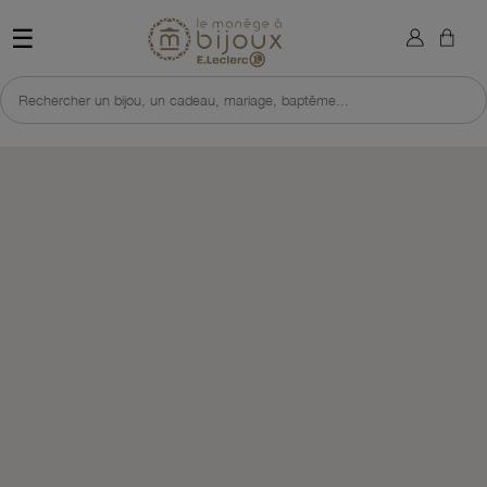
×
Sign in
Retour à l'accueil du site 
☰
You need to be logged in to save products in your wish list.
Rechercher un bijou, un cadeau, mariage, baptême...
Cancel
Sign in