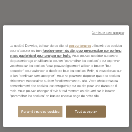
Continuer sans accepter
La société Devinlec, éditeur de ce site, et
ses partenaires
utilise(nt) des cookies
pour s'assurer du bon
fonctionnement du site, pour personnaliser son contenu
et ses publicités et pour analyser son trafic.
Vous pouvez accéder au centre
de paramétrage en utilisant le bouton “paramétrer les cookies” pour exprimer
vos choix sur les cookies. Vous pouvez également utiliser le bouton "tout
accepter" pour autoriser le dépôt de tous les cookies. Enfin, si vous cliquez sur
le lien "continuer sans accepter", nous ne pourrons déposer que des cookies
strictement nécessaires au bon fonctionnement du site. Votre choix (refus ou
consentement des cookies) est enregistré pour ce site pour une durée de 6
mois. Vous pouvez changer d'avis à tout moment en cliquant sur le bouton
"paramétrer les cookies" en bas de chaque page de notre site.
Paramètres des cookies
Tout accepter