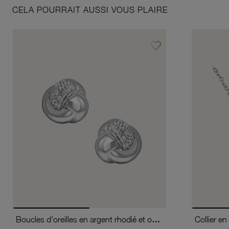
CELA POURRAIT AUSSI VOUS PLAIRE
favorite_border
Ajouter à vos favoris
Boucles d'oreilles en argent rhodié et oxydes de zirconium