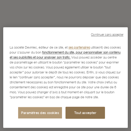
Continuer sans accepter
La société Devinlec, éditeur de ce site, et
ses partenaires
utilise(nt) des cookies
pour s'assurer du bon
fonctionnement du site, pour personnaliser son contenu
et ses publicités et pour analyser son trafic.
Vous pouvez accéder au centre
de paramétrage en utilisant le bouton “paramétrer les cookies” pour exprimer
vos choix sur les cookies. Vous pouvez également utiliser le bouton "tout
accepter" pour autoriser le dépôt de tous les cookies. Enfin, si vous cliquez sur
le lien "continuer sans accepter", nous ne pourrons déposer que des cookies
strictement nécessaires au bon fonctionnement du site. Votre choix (refus ou
consentement des cookies) est enregistré pour ce site pour une durée de 6
mois. Vous pouvez changer d'avis à tout moment en cliquant sur le bouton
"paramétrer les cookies" en bas de chaque page de notre site.
Paramètres des cookies
Tout accepter