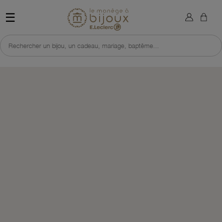
×
Sign in
Retour à l'accueil du site 
☰
You need to be logged in to save products in your wish list.
Rechercher un bijou, un cadeau, mariage, baptême...
Cancel
Sign in