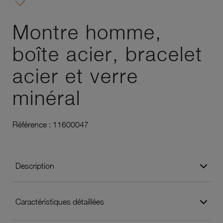
favorite_border
Ajouter à vos favoris
Montre homme,
boîte acier, bracelet
acier et verre
minéral
Référence :
11600047
Description
Caractéristiques détaillées