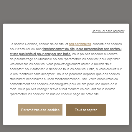
Continuer sans accepter
La société Devinlec, éditeur de ce site, et
ses partenaires
utilise(nt) des cookies
pour s'assurer du bon
fonctionnement du site, pour personnaliser son contenu
et ses publicités et pour analyser son trafic.
Vous pouvez accéder au centre
de paramétrage en utilisant le bouton “paramétrer les cookies” pour exprimer
vos choix sur les cookies. Vous pouvez également utiliser le bouton "tout
accepter" pour autoriser le dépôt de tous les cookies. Enfin, si vous cliquez sur
le lien "continuer sans accepter", nous ne pourrons déposer que des cookies
strictement nécessaires au bon fonctionnement du site. Votre choix (refus ou
consentement des cookies) est enregistré pour ce site pour une durée de 6
mois. Vous pouvez changer d'avis à tout moment en cliquant sur le bouton
"paramétrer les cookies" en bas de chaque page de notre site.
Paramètres des cookies
Tout accepter