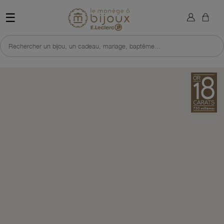
×
Sign in
Retour à l'accueil du site 
☰
You need to be logged in to save products in your wish list.
Rechercher un bijou, un cadeau, mariage, baptême...
Cancel
Sign in