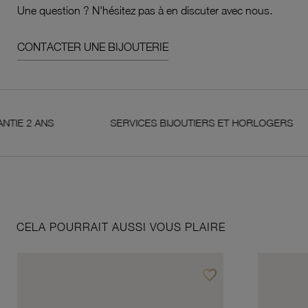
Une question ? N'hésitez pas à en discuter avec nous.
CONTACTER UNE BIJOUTERIE
 ANS
SERVICES BIJOUTIERS ET HORLOGERS
CELA POURRAIT AUSSI VOUS PLAIRE
favorite_border
Ajouter à vos favoris