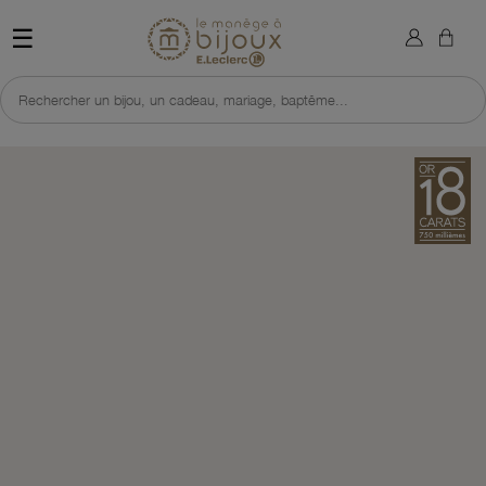
×
Sign in
Retour à l'accueil du site 
☰
You need to be logged in to save products in your wish list.
Rechercher un bijou, un cadeau, mariage, baptême...
Cancel
Sign in