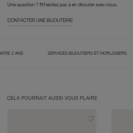
Une question ? N'hésitez pas à en discuter avec nous.
CONTACTER UNE BIJOUTERIE
 ANS
SERVICES BIJOUTIERS ET HORLOGERS
CELA POURRAIT AUSSI VOUS PLAIRE
favorite_border
Ajouter à vos favoris