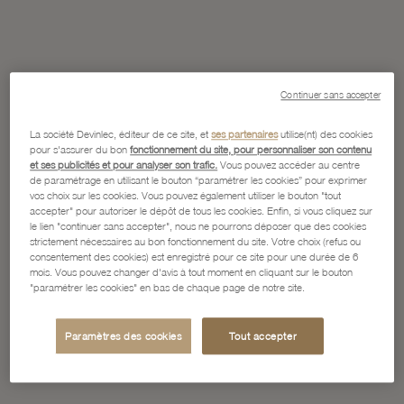
Continuer sans accepter
La société Devinlec, éditeur de ce site, et
ses partenaires
utilise(nt) des cookies
pour s'assurer du bon
fonctionnement du site, pour personnaliser son contenu
et ses publicités et pour analyser son trafic.
Vous pouvez accéder au centre
de paramétrage en utilisant le bouton “paramétrer les cookies” pour exprimer
vos choix sur les cookies. Vous pouvez également utiliser le bouton "tout
accepter" pour autoriser le dépôt de tous les cookies. Enfin, si vous cliquez sur
le lien "continuer sans accepter", nous ne pourrons déposer que des cookies
strictement nécessaires au bon fonctionnement du site. Votre choix (refus ou
consentement des cookies) est enregistré pour ce site pour une durée de 6
mois. Vous pouvez changer d'avis à tout moment en cliquant sur le bouton
"paramétrer les cookies" en bas de chaque page de notre site.
Paramètres des cookies
Tout accepter