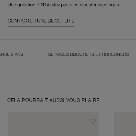
Une question ? N'hésitez pas à en discuter avec nous.
CONTACTER UNE BIJOUTERIE
 ANS
SERVICES BIJOUTIERS ET HORLOGERS
CELA POURRAIT AUSSI VOUS PLAIRE
favorite_border
Ajouter à vos favoris