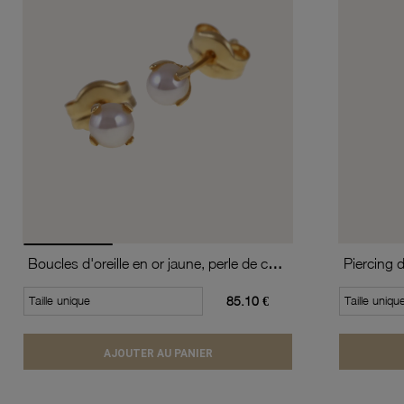
Boucles d'oreille en or jaune, perle de culture
Piercing 
Taille unique
85.10 €
Taille uniqu
AJOUTER AU PANIER