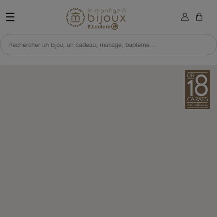
×
Sign in
Retour à l'accueil du site 
☰
You need to be logged in to save products in your wish list.
Rechercher un bijou, un cadeau, mariage, baptême...
Cancel
Sign in