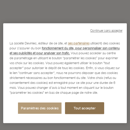
Continuer sans accepter
La société Devinlec, éditeur de ce site, et
ses partenaires
utilise(nt) des cookies
pour s'assurer du bon
fonctionnement du site, pour personnaliser son contenu
et ses publicités et pour analyser son trafic.
Vous pouvez accéder au centre
de paramétrage en utilisant le bouton “paramétrer les cookies” pour exprimer
vos choix sur les cookies. Vous pouvez également utiliser le bouton "tout
accepter" pour autoriser le dépôt de tous les cookies. Enfin, si vous cliquez sur
le lien "continuer sans accepter", nous ne pourrons déposer que des cookies
strictement nécessaires au bon fonctionnement du site. Votre choix (refus ou
consentement des cookies) est enregistré pour ce site pour une durée de 6
mois. Vous pouvez changer d'avis à tout moment en cliquant sur le bouton
"paramétrer les cookies" en bas de chaque page de notre site.
Paramètres des cookies
Tout accepter