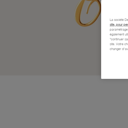
La société De
site, pour pe
paramétrage e
également uti
"continuer s
site. Votre c
changer d'av