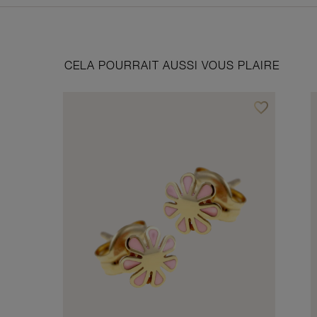
CELA POURRAIT AUSSI VOUS PLAIRE
favorite_border
Ajouter à vos f