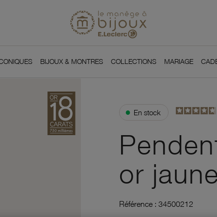
Si
Retour à l'accueil du
You
ICONIQUES
BIJOUX & MONTRES
COLLECTIONS
MARIAGE
CAD
●
En stock
Pendent
or jaune
Référence :
34500212