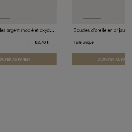
Boucles d'oreilles argent rhodié et oxydes de zirconium
62.70 €
Taille unique
OUTER AU PANIER
AJOUTER AU PANIE