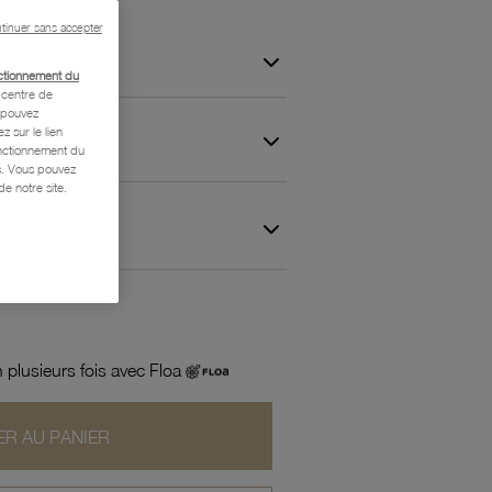
tinuer sans accepter
ctionnement du
centre de
s pouvez
z sur le lien
onctionnement du
is. Vous pouvez
e notre site.
 et Garantie
 plusieurs fois avec Floa
R AU PANIER