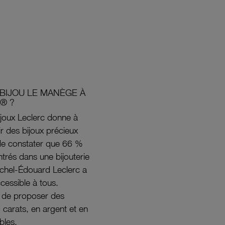
BIJOU LE MANÈGE À
® ?
joux Leclerc donne à
rir des bijoux précieux
s de constater que 66 %
ntrés dans une bijouterie
ichel-Édouard Leclerc a
ccessible à tous.
s de proposer des
8 carats, en argent et en
bles.