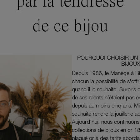
par la tendresse
de ce bijou
POURQUOI CHOISIR UN 
BIJOUX
Depuis 1986, le Manège à Bi
chacun la possibilité de s'off
quand il le souhaite. Surpri
de ses clients n’étaient pas e
depuis au moins cinq ans, M
souhaité rendre la joaillerie a
Aujourd'hui, nous continuon
collections de bijoux en or 1
plaqué or à des tarifs aborda