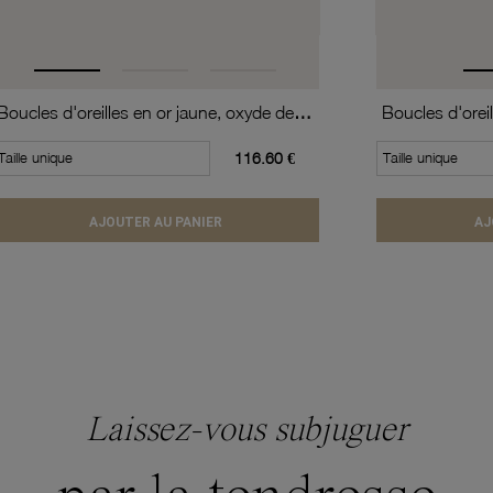
Boucles d'oreilles en or jaune, oxyde de zirconium (moyen modèle).
Taille unique
116.60 €
Taille unique
AJOUTER AU PANIER
AJ
Laissez-vous subjuguer