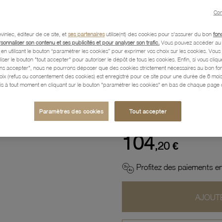
Con
Description
vinlec, éditeur de ce site, et
ses partenaires
utilise(nt) des cookies pour s'assurer du bon
fon
rsonnaliser son contenu et ses publicités et pour analyser son trafic.
Vous pouvez accéder au 
n utilisant le bouton “paramétrer les cookies” pour exprimer vos choix sur les cookies. Vou
liser le bouton "tout accepter" pour autoriser le dépôt de tous les cookies. Enfin, si vous clique
Caractéristiques détaillées
ans accepter", nous ne pourrons déposer que des cookies strictement nécessaires au bon f
hoix (refus ou consentement des cookies) est enregistré pour ce site pour une durée de 6 mo
is à tout moment en cliquant sur le bouton "paramétrer les cookies" en bas de chaque page d
Paiement, Livraison, Retours
Paramètres des cookies
Tout accepter
104
,20 €
Profitez des paiements en
AJOUTE