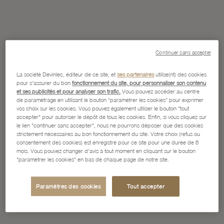
Continuer sans accepter
La société Devinlec, éditeur de ce site, et
ses partenaires
utilise(nt) des cookies
pour s'assurer du bon
fonctionnement du site, pour personnaliser son contenu
et ses publicités et pour analyser son trafic.
Vous pouvez accéder au centre
de paramétrage en utilisant le bouton “paramétrer les cookies” pour exprimer
vos choix sur les cookies. Vous pouvez également utiliser le bouton "tout
accepter" pour autoriser le dépôt de tous les cookies. Enfin, si vous cliquez sur
le lien "continuer sans accepter", nous ne pourrons déposer que des cookies
strictement nécessaires au bon fonctionnement du site. Votre choix (refus ou
consentement des cookies) est enregistré pour ce site pour une durée de 6
mois. Vous pouvez changer d'avis à tout moment en cliquant sur le bouton
"paramétrer les cookies" en bas de chaque page de notre site.
Paramètres des cookies
Tout accepter