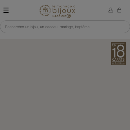
×
Sign in
Retour à l'accueil du site 
☰
You need to be logged in to save products in your wish list.
Rechercher un bijou, un cadeau, mariage, baptême...
Cancel
Sign in