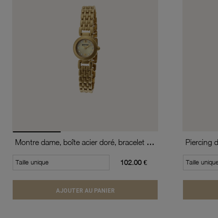
Montre dame, boîte acier doré, bracelet acier doré et verre minéral
Piercing 
Taille unique
102.00 €
Taille uniqu
AJOUTER AU PANIER