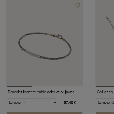
favorite_border
Ajouter à vos favoris
Bracelet identité câble acier et or jaune
97.40 €