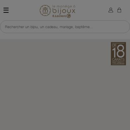
×
Sign in
Retour à l'accueil du site 
☰
You need to be logged in to save products in your wish list.
Rechercher un bijou, un cadeau, mariage, baptême...
Cancel
Sign in