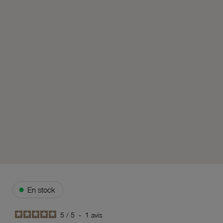
●
En stock
5
/
5
-
1
avis