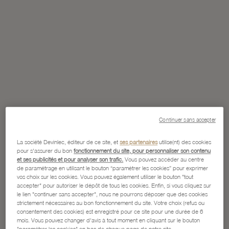
Continuer sans accepter
La société Devinlec, éditeur de ce site, et
ses partenaires
utilise(nt) des cookies
pour s'assurer du bon
fonctionnement du site, pour personnaliser son contenu
et ses publicités et pour analyser son trafic.
Vous pouvez accéder au centre
de paramétrage en utilisant le bouton “paramétrer les cookies” pour exprimer
vos choix sur les cookies. Vous pouvez également utiliser le bouton "tout
accepter" pour autoriser le dépôt de tous les cookies. Enfin, si vous cliquez sur
le lien "continuer sans accepter", nous ne pourrons déposer que des cookies
strictement nécessaires au bon fonctionnement du site. Votre choix (refus ou
consentement des cookies) est enregistré pour ce site pour une durée de 6
mois. Vous pouvez changer d'avis à tout moment en cliquant sur le bouton
"paramétrer les cookies" en bas de chaque page de notre site.