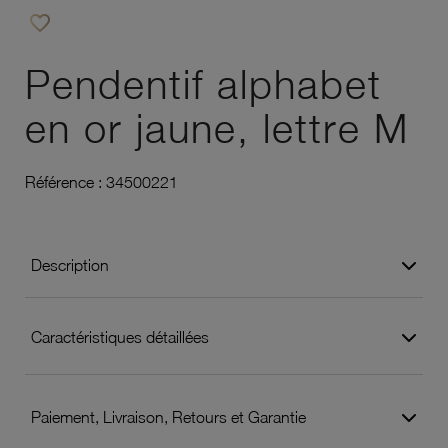
favorite_border
Ajouter à vos favoris
Pendentif alphabet
en or jaune, lettre M
Référence :
34500221
Description
Caractéristiques détaillées
Paiement, Livraison, Retours et Garantie