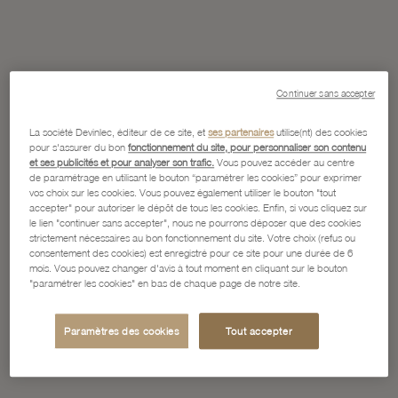
Continuer sans accepter
La société Devinlec, éditeur de ce site, et
ses partenaires
utilise(nt) des cookies
pour s'assurer du bon
fonctionnement du site, pour personnaliser son contenu
et ses publicités et pour analyser son trafic.
Vous pouvez accéder au centre
de paramétrage en utilisant le bouton “paramétrer les cookies” pour exprimer
vos choix sur les cookies. Vous pouvez également utiliser le bouton "tout
accepter" pour autoriser le dépôt de tous les cookies. Enfin, si vous cliquez sur
le lien "continuer sans accepter", nous ne pourrons déposer que des cookies
strictement nécessaires au bon fonctionnement du site. Votre choix (refus ou
consentement des cookies) est enregistré pour ce site pour une durée de 6
mois. Vous pouvez changer d'avis à tout moment en cliquant sur le bouton
"paramétrer les cookies" en bas de chaque page de notre site.
Paramètres des cookies
Tout accepter