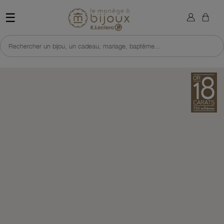
×
Sign in
Retour à l'accueil du site 
☰
You need to be logged in to save products in your wish list.
Rechercher un bijou, un cadeau, mariage, baptême...
Cancel
Sign in