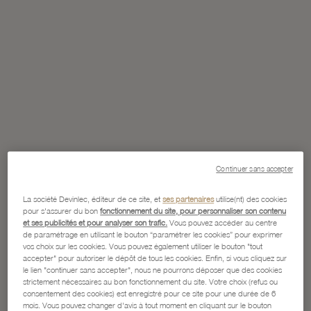
Continuer sans accepter
La société Devinlec, éditeur de ce site, et
ses partenaires
utilise(nt) des cookies
pour s'assurer du bon
fonctionnement du site, pour personnaliser son contenu
et ses publicités et pour analyser son trafic.
Vous pouvez accéder au centre
de paramétrage en utilisant le bouton “paramétrer les cookies” pour exprimer
vos choix sur les cookies. Vous pouvez également utiliser le bouton "tout
accepter" pour autoriser le dépôt de tous les cookies. Enfin, si vous cliquez sur
le lien "continuer sans accepter", nous ne pourrons déposer que des cookies
strictement nécessaires au bon fonctionnement du site. Votre choix (refus ou
consentement des cookies) est enregistré pour ce site pour une durée de 6
mois. Vous pouvez changer d'avis à tout moment en cliquant sur le bouton