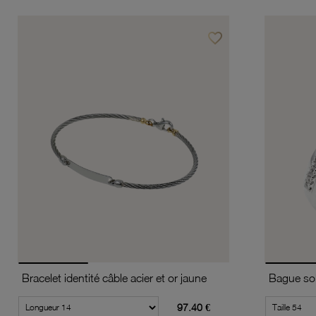
favorite_border
Ajouter à vos favoris
Bracelet identité câble acier et or jaune
97.40 €