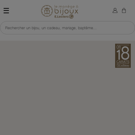
×
Sign in
Retour à l'accueil du site 
☰
You need to be logged in to save products in your wish list.
Rechercher un bijou, un cadeau, mariage, baptême...
Cancel
Sign in