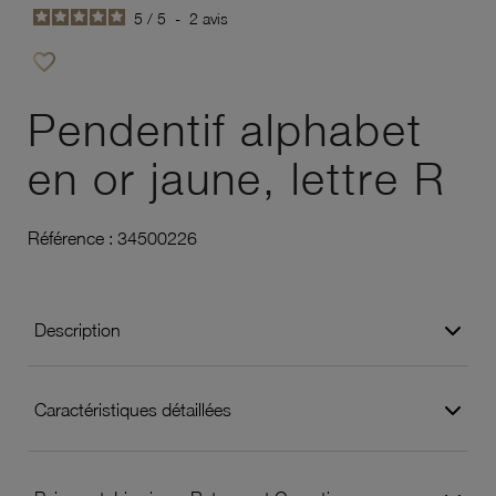
5
/
5
-
2
avis
favorite_border
Ajouter à vos favoris
Pendentif alphabet
en or jaune, lettre R
Référence :
34500226
Description
Caractéristiques détaillées