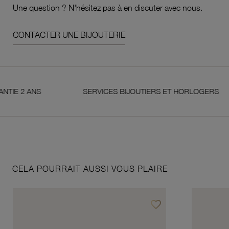
Une question ? N'hésitez pas à en discuter avec nous.
CONTACTER UNE BIJOUTERIE
 ANS
SERVICES BIJOUTIERS ET HORLOGERS
CELA POURRAIT AUSSI VOUS PLAIRE
favorite_border
Ajouter à vos favoris