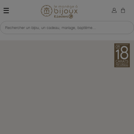
×
Sign in
Retour à l'accueil du site 
☰
You need to be logged in to save products in your wish list.
Rechercher un bijou, un cadeau, mariage, baptême...
Cancel
Sign in