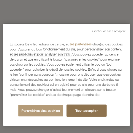
Continuer sans accepter
La société Devinlec, éditeur de ce site, et
ses partenaires
utilise(nt) des cookies
pour s'assurer du bon
fonctionnement du site, pour personnaliser son contenu
et ses publicités et pour analyser son trafic.
Vous pouvez accéder au centre
de paramétrage en utilisant le bouton “paramétrer les cookies” pour exprimer
vos choix sur les cookies. Vous pouvez également utiliser le bouton "tout
accepter" pour autoriser le dépôt de tous les cookies. Enfin, si vous cliquez sur
le lien "continuer sans accepter", nous ne pourrons déposer que des cookies
strictement nécessaires au bon fonctionnement du site. Votre choix (refus ou
consentement des cookies) est enregistré pour ce site pour une durée de 6
mois. Vous pouvez changer d'avis à tout moment en cliquant sur le bouton
"paramétrer les cookies" en bas de chaque page de notre site.
Paramètres des cookies
Tout accepter