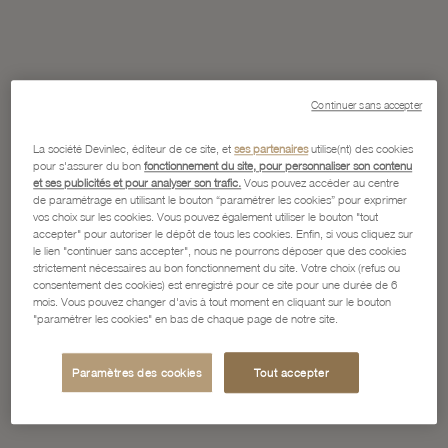
Continuer sans accepter
La société Devinlec, éditeur de ce site, et
ses partenaires
utilise(nt) des cookies
pour s'assurer du bon
fonctionnement du site, pour personnaliser son contenu
et ses publicités et pour analyser son trafic.
Vous pouvez accéder au centre
de paramétrage en utilisant le bouton “paramétrer les cookies” pour exprimer
vos choix sur les cookies. Vous pouvez également utiliser le bouton "tout
accepter" pour autoriser le dépôt de tous les cookies. Enfin, si vous cliquez sur
le lien "continuer sans accepter", nous ne pourrons déposer que des cookies
strictement nécessaires au bon fonctionnement du site. Votre choix (refus ou
consentement des cookies) est enregistré pour ce site pour une durée de 6
mois. Vous pouvez changer d'avis à tout moment en cliquant sur le bouton
"paramétrer les cookies" en bas de chaque page de notre site.
Paramètres des cookies
Tout accepter