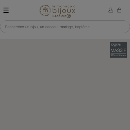
×
Sign in
Retour à l'accueil du site 
☰
You need to be logged in to save products in your wish list.
Rechercher un bijou, un cadeau, mariage, baptême...
Cancel
Sign in