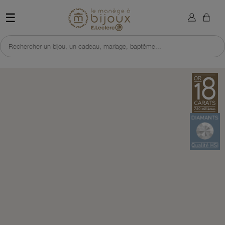
×
Sign in
Retour à l'accueil du site 
☰
You need to be logged in to save products in your wish list.
Rechercher un bijou, un cadeau, mariage, baptême...
Cancel
Sign in