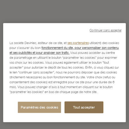
Continuer sans accepter
La société Devinlec, éditeur de ce site, et
ses partenaires
utilise(nt) des cookies
pour s'assurer du bon
fonctionnement du site, pour personnaliser son contenu
et ses publicités et pour analyser son trafic.
Vous pouvez accéder au centre
de paramétrage en utilisant le bouton “paramétrer les cookies” pour exprimer
vos choix sur les cookies. Vous pouvez également utiliser le bouton "tout
accepter" pour autoriser le dépôt de tous les cookies. Enfin, si vous cliquez sur
le lien "continuer sans accepter", nous ne pourrons déposer que des cookies
strictement nécessaires au bon fonctionnement du site. Votre choix (refus ou
consentement des cookies) est enregistré pour ce site pour une durée de 6
mois. Vous pouvez changer d'avis à tout moment en cliquant sur le bouton
"paramétrer les cookies" en bas de chaque page de notre site.
Paramètres des cookies
Tout accepter