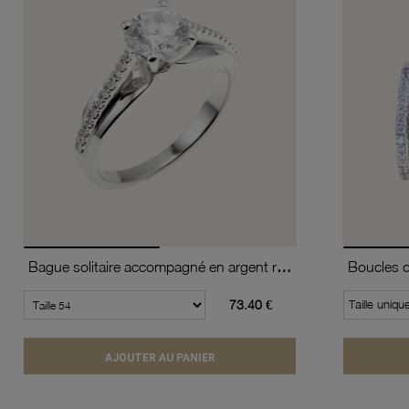
Bague solitaire accompagné en argent rhodié, oxydes de zirconium
73.40 €
Taille uniqu
AJOUTER AU PANIER