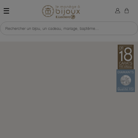
×
Sign in
Retour à l'accueil du site 
☰
You need to be logged in to save products in your wish list.
Rechercher un bijou, un cadeau, mariage, baptême...
Cancel
Sign in