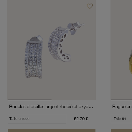
favorite_border
Ajouter à vos favoris
Boucles d'oreilles argent rhodié et oxydes de zirconium
Taille unique
62.70 €