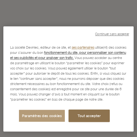
Continuer sans accepter
La société Devinlec, éditeur de ce site, et
ses partenaires
utilise(nt) des cookies
pour s'assurer du bon
fonctionnement du site, pour personnaliser son contenu
et ses publicités et pour analyser son trafic.
Vous pouvez accéder au centre
de paramétrage en utilisant le bouton “paramétrer les cookies” pour exprimer
vos choix sur les cookies. Vous pouvez également utiliser le bouton "tout
accepter" pour autoriser le dépôt de tous les cookies. Enfin, si vous cliquez sur
le lien "continuer sans accepter", nous ne pourrons déposer que des cookies
strictement nécessaires au bon fonctionnement du site. Votre choix (refus ou
consentement des cookies) est enregistré pour ce site pour une durée de 6
mois. Vous pouvez changer d'avis à tout moment en cliquant sur le bouton
"paramétrer les cookies" en bas de chaque page de notre site.
Paramètres des cookies
Tout accepter