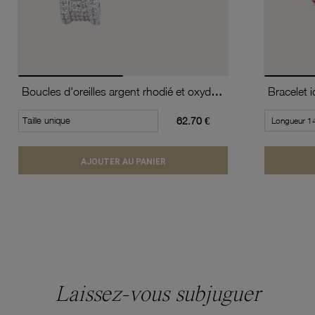
Boucles d'oreilles argent rhodié et oxydes de zirconium
Bracelet i
Taille unique
62.70 €
AJOUTER AU PANIER
Laissez-vous subjuguer