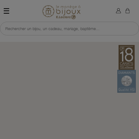
×
Sign in
Retour à l'accueil du site 
☰
You need to be logged in to save products in your wish list.
Rechercher un bijou, un cadeau, mariage, baptême...
Cancel
Sign in