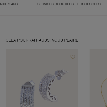
 ANS
SERVICES BIJOUTIERS ET HORLOGERS
CELA POURRAIT AUSSI VOUS PLAIRE
favorite_border
Ajouter à vos favoris