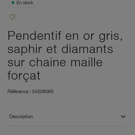
●
En stock
favorite_border
Ajouter à vos favoris
Pendentif en or gris,
saphir et diamants
sur chaine maille
forçat
Référence :
34508065
Description