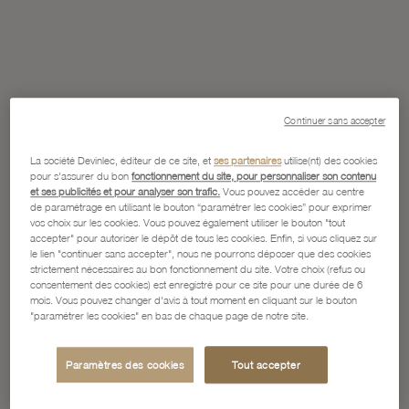
Continuer sans accepter
La société Devinlec, éditeur de ce site, et
ses partenaires
utilise(nt) des cookies
pour s'assurer du bon
fonctionnement du site, pour personnaliser son contenu
et ses publicités et pour analyser son trafic.
Vous pouvez accéder au centre
de paramétrage en utilisant le bouton “paramétrer les cookies” pour exprimer
vos choix sur les cookies. Vous pouvez également utiliser le bouton "tout
accepter" pour autoriser le dépôt de tous les cookies. Enfin, si vous cliquez sur
le lien "continuer sans accepter", nous ne pourrons déposer que des cookies
strictement nécessaires au bon fonctionnement du site. Votre choix (refus ou
consentement des cookies) est enregistré pour ce site pour une durée de 6
mois. Vous pouvez changer d'avis à tout moment en cliquant sur le bouton
"paramétrer les cookies" en bas de chaque page de notre site.
Paramètres des cookies
Tout accepter